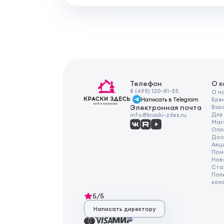
Телефон
О 
8 (495) 120-81-55
О н
Написать в Telegram
Бре
Электронная почта
Вак
Для
info@kraski-zdes.ru
Маг
Опл
Дос
Акц
Пом
Нов
Ста
Пол
кон
5/5
Написать директору