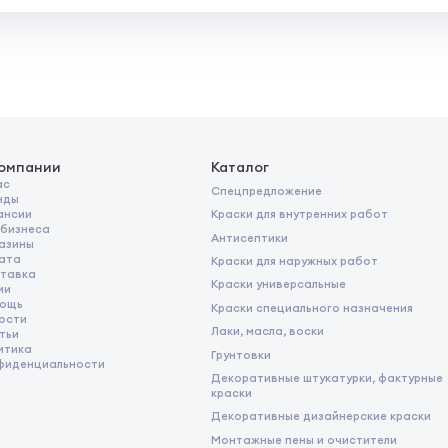
компании
Каталог
ас
Спецпредложение
нды
Краски для внутренних работ
ансии
 бизнеса
Антисептики
азины
ата
Краски для наружных работ
тавка
Краски универсальные
ии
ощь
Краски специального назначения
ости
Лаки, масла, воски
тьи
итика
Грунтовки
фиденциальности
Декоративные штукатурки, фактурные
краски
Декоративные дизайнерские краски
Монтажные пены и очистители