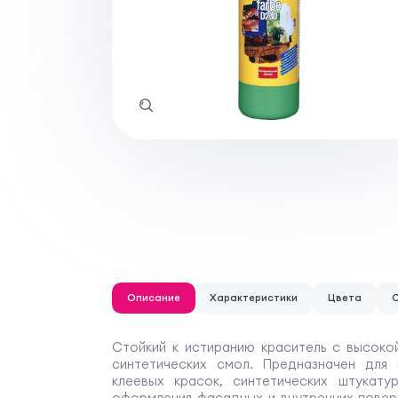
Описание
Характеристики
Цвета
Стойкий к истиранию краситель с высоко
синтетических смол. Предназначен для 
клеевых красок, синтетических штукату
оформления фасадных и внутренних повер