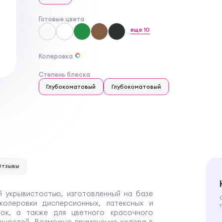
Готовые цвета
еще
10
Колеровка
Степень блеска
Глубокоматовый
Глубокоматовый
Отзывы
й укрывистостью, изготовленный на базе
колеровки дисперсионных, латексных и
рок, а также для цветного красочного
хностей. Возможно применение колера в