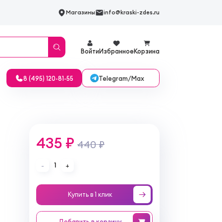
Магазины
info@kraski-zdes.ru
Войти
Избранное
Корзина
Telegram/Max
8 (495) 120-81-55
435 ₽
440 ₽
1
-
+
Купить в 1 клик
Добавить
в корзину