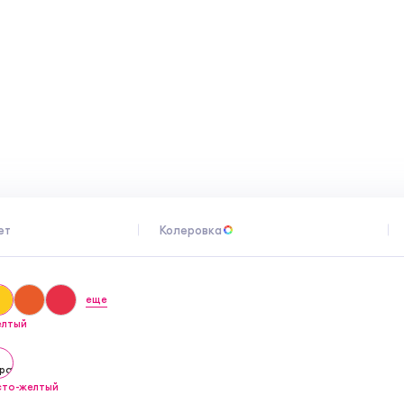
ет
Колеровка
еще
елтый
сто-желтый