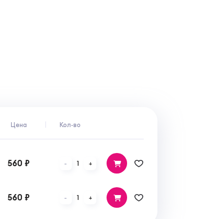
Цена
Кол-во
560 ₽
1
-
+
560 ₽
1
-
+