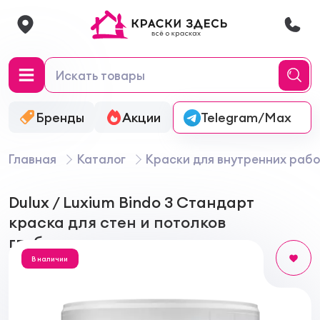
Бренды
Акции
Онлайн-колеровка
Telegram/Max
Главная
Каталог
Краски для внутренних рабо
Dulux / Luxium Bindo 3 Стандарт
краска для стен и потолков
глубокоматовая
В наличии