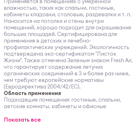
Применяется в помещениях с умеренной
влажностью, таких как спальни, гостиные,
кабинеты кладовки, столовые, раздевалки и т. п.
Наносится на потолки и стены внутри
помещений, хорошо подходит для окрашивания
больших площадей. Сертифицирована для
применения в детских и лечебно-
профилактических учреждений. Экологичность
подтверждена эко-сертификатом "Листок
Жизни". Также отмечена Зеленым знаком Fresh Air,
что гарантирует содержание летучих
органических соединений в 3 и более раз ниже,
чем требуют европейские нормативы
(Евродиректива 2004/42/EC).
Область применения
Подходящие помещения: гостиные, спальни,
детские комнаты, кабинеты и офисные
пространства. Состав применяют в коридорах,
Показать все
холлах, лестничных пролетах с умеренной
нагрузкой, а также в торговых и коммерческих
залах с нормальным уровнем влажности.
Совместимые типы поверхностей включают