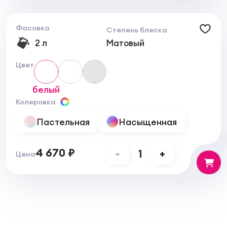
полное высыхание.
Рекомендуемое количество слоев:
2.
Фасовка
Степень блеска
2 л
Матовый
Цвет
белый
Колеровка
Пастельная
Насыщенная
4 670 ₽
-
1
+
Цена