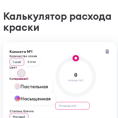
Калькулятор расхода
краски
Комната №1
Количество слоев
2 слоя
1 слой
Цвет
0
Колеровка
бесцветный
площадь (м2)
Пастельная
Насыщенная
Степень блеска
Матовый