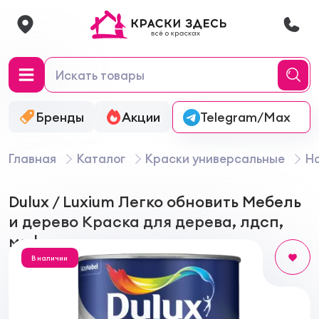
Бренды
Акции
Онлайн-колеровка
Telegram/Max
Главная
Каталог
Краски универсальные
На
Dulux / Luxium Легко обновить Мебель
и дерево Краска для дерева, лдсп,
мдф, матовая
В наличии