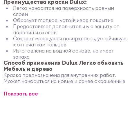
Преимущества краски Dulux:
Легко наносится на поверхность ровным
слоем
Образует гладкое, устойчивое покрытие
Предоставляет дополнительную защиту от
царапин и сколов
Создает моющуюся поверхность, устойчивую
к отпечаткам пальцев
Изготовлена на водной основе, не имеет
запаха
Способ применения Dulux Легко обновить
Мебель и дерево
Краска предназначена для внутренних работ.
Может наноситься на новые и ранее окрашенные
деревянные поверхности, ЛДСП, ДСП, МДФ, а
Показать все
также лакированную древесину. Также допускает
применение для восстановления детских
деревянных игрушек, различных мебельных
изделий. При необходимости, может применяться
на минеральных поверхностях. Не подходит для
окрашивания горизонтально расположенных
поверхностей, например, столешниц и пола.