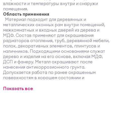
влажности и температуры внутри и снаружи
помещения.
Область применения
Материал подходит для деревянных и
металлических оконных рам внутри помещений,
межкомнатных и входных дверей из дерева и
МДФ. Состав применяют для окрашивания
радиаторов отопления, труб, деревянной мебели,
полок, декоративных элементов, плинтусов и
наличников. Подходящими основаниями служат
дерево и изделия на его основе, включая МДФ,
ДСП и фанеру. Металл окрашивают после
нанесения антикоррозионного грунта.
Допускается работа по ранее окрашенным
поверхностям в хорошем состоянии и
загрунтованному гипсокартону. Продукт не
Показать все
подходит для полов и горизонтальных
плоскостей с высокой пешеходной нагрузкой.
Для наружных фасадных работ требуется
атмосферостойкая система. Исключается
нанесение на поверхности, контактирующие с