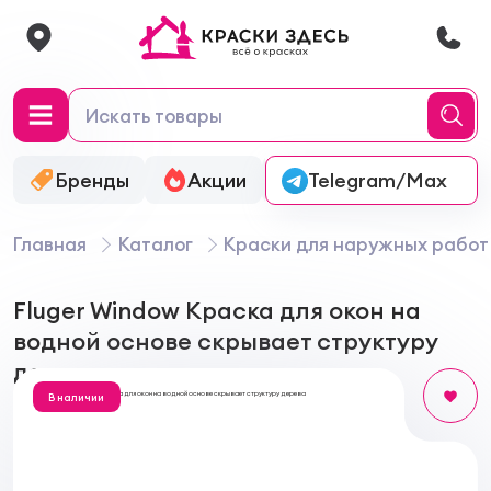
Бренды
Акции
Онлайн-колеровка
Telegram/Max
Главная
Каталог
Краски для наружных работ
Fluger Window Краска для окон на
водной основе скрывает структуру
дерева
В наличии