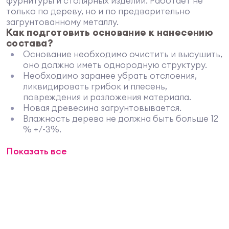
фурнитуры и столярных изделий. Работает не
только по дереву, но и по предварительно
загрунтованному металлу.
Как подготовить основание к нанесению
состава?
Основание необходимо очистить и высушить,
оно должно иметь однородную структуру.
Необходимо заранее убрать отслоения,
ликвидировать грибок и плесень,
повреждения и разложения материала.
Новая древесина загрунтовывается.
Влажность дерева не должна быть больше 12
% +/-3%.
Процесс нанесения
Показать все
Наносится при помощи кисти, валика из велюра
или краскопульта. Идеальный результат
достигается при двухслойном покрытии. Также
следует не допускать возникновения конденсата
на поверхности.
Обратите внимание:
пониженные и повышенные температуры влияют
консистенцию состава.
Минимально допустимая температура при