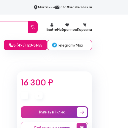
Магазины
info@kraski-zdes.ru
Войти
Избранное
Корзина
Telegram/Max
8 (495) 120-81-55
16 300 ₽
1
-
+
Купить в 1 клик
Добавить
в корзину