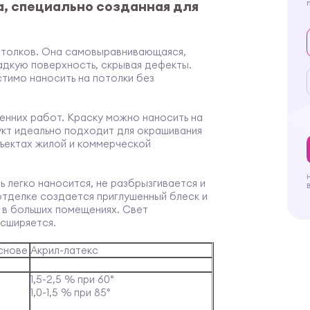
а, специально созданная для
отолков. Она самовыравнивающаяся,
адкую поверхность, скрывая дефекты.
тимо наносить на потолки без
ренних работ. Краску можно наносить на
укт идеально подходит для окрашивания
бъектах жилой и коммерческой
ь легко наносится, не разбрызгивается и
отделке создается приглушенный блеск и
в больших помещениях. Свет
асширяется.
снове
Акрил-латекс
1,5-2,5 % при 60°
1,0-1,5 % при 85°