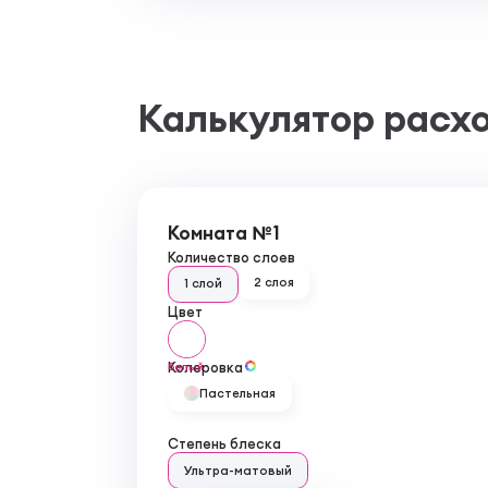
Калькулятор расх
Комната №1
Количество слоев
2 слоя
1 слой
Цвет
Колеровка
белый
Пастельная
Степень блеска
Ультра-матовый