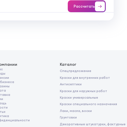
Рассчитать
компании
Каталог
ас
Спецпредложение
нды
Краски для внутренних работ
ансии
 бизнеса
Антисептики
азины
ата
Краски для наружных работ
тавка
Краски универсальные
ии
ощь
Краски специального назначения
ости
Лаки, масла, воски
тьи
итика
Грунтовки
фиденциальности
Декоративные штукатурки, фактурные