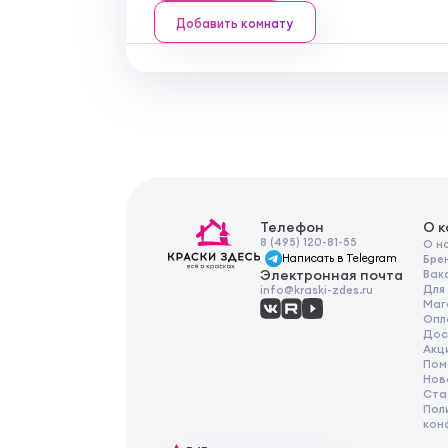
Добавить комнату
Телефон
О 
8 (495) 120-81-55
О н
Написать в Telegram
Бре
Электронная почта
Вак
Для
info@kraski-zdes.ru
Маг
Опл
Дос
Акц
Пом
Нов
Ста
Пол
кон