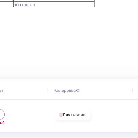
на галлон
литель
4-6 ч для следующего слоя краски.
До полного высыхания- 30 дней.
ние
 краски, поверхность не нуждается в
ь должна быть тщательно очищена и
 необходимо удалить.
ет разбавления. Перед использованием
ь не ранее, чем через 30 дней после
лько мягкую ткань и неабразивные
ет
Колеровка
 для детей месте, избегать замерзания
Пастельная
лый