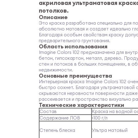
акриловая ультраматовая краск
потолков.
Описание
Это краска разработана специально для п
абсолютно матовая и создает идеально гл
Благодаря особым свойствам краску допус
предварительного грунтования.
Область использования
Imagine Colors 102 предназначена для внут
бетон, гипсокартон, металл, дерево. Прод
стен и потоков в больших помещениях, в о
недвижимости.
Основные преимущества
Интерьерная краска Imagine Colors 102 очен
быстро сохнет. Благодаря ультраматовой 
скрываются неровности поверхности даже 
рассеивается и пространство визуально р
Технические характеристики
Состав
Краска на водной о
Содержание ЛОВ
<100 г/л
Степень блеска
Ультра матовый