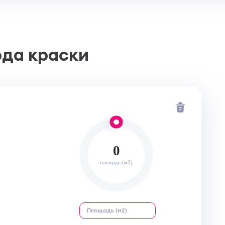
ода краски
0
площадь (м2)