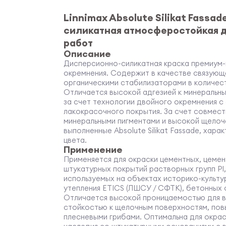
Linnimax Absolute Silikat Fassa
силикатная атмосферостойкая 
работ
Описание
Дисперсионно-силикатная краска премиум-
окремнения. Содержит в качестве связующ
органическими стабилизаторами в количестве
Отличается высокой адгезией к минеральн
за счет технологии двойного окремнения с
лакокрасочного покрытия. За счет совмес
минеральными пигментами и высокой щелоч
выполненные Absolute Silikat Fassade, хар
цвета.
Применение
Применяется для окраски цементных, цемен
штукатурных покрытий растворных групп PI, PI
используемых на объектах историко-культу
утепления ETICS (ЛШСУ / СФТК), бетонных о
Отличается высокой проницаемостью для в
стойкостью к щелочным поверхностям, по
плесневыми грибами. Оптимальна для окрас