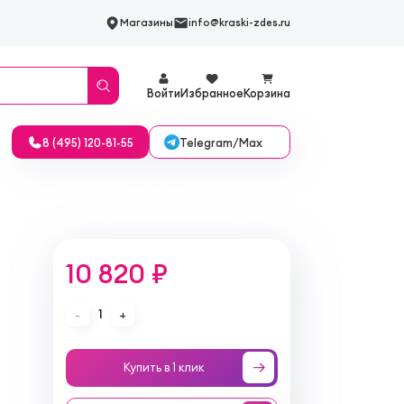
Магазины
info@kraski-zdes.ru
Войти
Избранное
Корзина
Telegram/Max
8 (495) 120-81-55
10 820 ₽
1
-
+
Купить в 1 клик