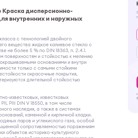
de Краска дисперсионно-
для внутренних и наружных
класса с технологией двойного
его вещества жидкое калиевое стекло с
 не более 5 % по DIN 18363, п. 2.4.1.
ым поверхностям и стойкостью к мелению
 окрашиваемыми основаниями и внутри
тимости только с самыми стойкими
естойкости окрасочные покрытия,
актеризуются длительной стойкостью
тно-известковых, известковых
I, PIII DIN V 18550, в том числе
рного наследия, а также в системах
снований, каменной и кирпичной кладки.
одяных паров и углекислого газа, особой
вышенной сопротивляемостью поражениям
ки объектов историко-культурного