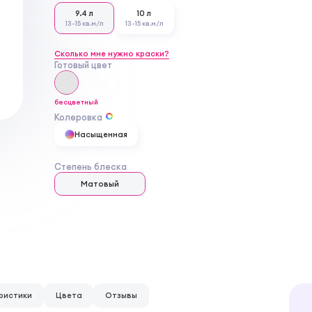
9.4 л
10 л
13-15 кв.м/л
13-15 кв.м/л
Сколько мне нужно краски?
Готовый цвет
бесцветный
Колеровка
Насыщенная
Степень блеска
Матовый
ристики
Цвета
Отзывы