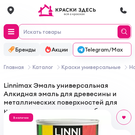
Бренды
Акции
Онлайн-колеровка
Telegram/Max
Главная
Каталог
Краски универсальные
На
Linnimax Эмаль универсальная
Алкидная эмаль для древесины и
металлических поверхностей для
наружных и внутренних работ
В наличии