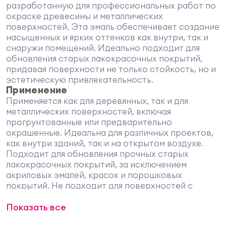
разработанную для профессиональных работ по
окраске древесины и металлических
поверхностей. Эта эмаль обеспечивает создание
насыщенных и ярких оттенков как внутри, так и
снаружи помещений. Идеально подходит для
обновления старых лакокрасочных покрытий,
придавая поверхности не только стойкость, но и
эстетическую привлекательность.
Применение
Применяется как для деревянных, так и для
металлических поверхностей, включая
прогрунтованные или предварительно
окрашенные. Идеальна для различных проектов,
как внутри зданий, так и на открытом воздухе.
Подходит для обновления прочных старых
лакокрасочных покрытий, за исключением
акриловых эмалей, красок и порошковых
покрытий. Не подходит для поверхностей с
постоянной водной и/или химической нагрузкой.
Показать все
Обеспечивает оптимальную стойкость при
обычных эксплуатационных условиях.