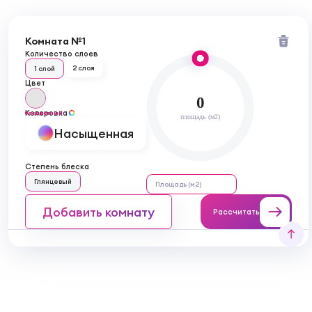
Комната №1
Количество слоев
2 слоя
1 слой
Цвет
0
Колеровка
бесцветный
площадь (м2)
Насыщенная
Степень блеска
Глянцевый
Добавить комнату
Рассчитать