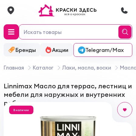
Бренды
Акции
Онлайн-колеровка
Telegram/Max
Главная
Каталог
Лаки, масла, воски
Масла
Linnimax Масло для террас, лестниц и
мебели для наружных и внутренних
работ
В наличии