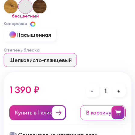
бесцветный
Колеровка
Насыщенная
Степень блеска
Шелковисто-глянцевый
1 390 ₽
-
1
+
Купить в 1 клик
в корзину
Самовывоз из магазинов сети