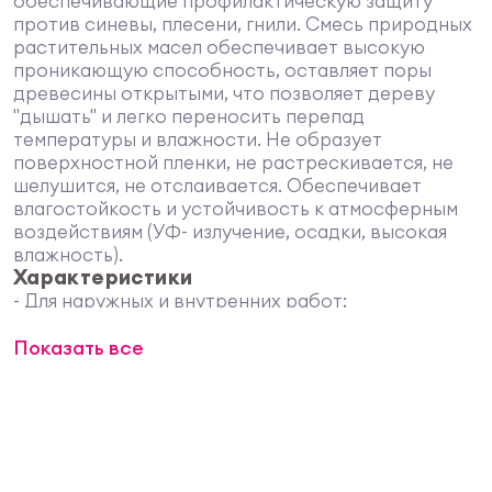
обеспечивающие профилактическую защиту
против синевы, плесени, гнили. Смесь природных
растительных масел обеспечивает высокую
проникающую способность, оставляет поры
древесины открытыми, что позволяет дереву
"дышать" и легко переносить перепад
температуры и влажности. Не образует
поверхностной пленки, не растрескивается, не
шелушится, не отслаивается. Обеспечивает
влагостойкость и устойчивость к атмосферным
воздействиям (УФ- излучение, осадки, высокая
влажность).
Характеристики
- Для наружных и внутренних работ;
- Содержит смесь природных растительных
Показать все
масел, что придает поверхности долговечность,
делает ее приятной на ощупь, обеспечивает
высокую проникающую способность;
- Подходит для покрытия твердых пород
(лиственница);
- Содержит наночастицы ионов серебра Ag+,
которые обладают биологически активным