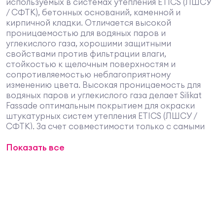
используемых в системах утепления ETICS (ЛШСУ
/ СФТК), бетонных оснований, каменной и
кирпичной кладки. Отличается высокой
проницаемостью для водяных паров и
углекислого газа, хорошими защитными
свойствами против фильтрации влаги,
стойкостью к щелочным поверхностям и
сопротивляемостью неблагоприятному
изменению цвета. Высокая проницаемость для
водяных паров и углекислого газа делает Silikat
Fassade оптимальным покрытием для окраски
штукатурных систем утепления ETICS (ЛШСУ /
СФТК). За счет совместимости только с самыми
стойкими минеральными пигментами и
Показать все
щелочестойкости, окрасочные покрытия,
выполненные Silikat Fassade, характеризуется
повышенной стойкостью цвета. Усилен
силикатными наполнителями для повышенной
паропроницаемости и водостойкости.
Характеристики материала
- атмосферостойкая, для наружных и внутренних
работ;