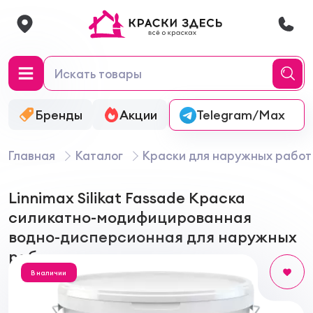
Бренды
Акции
Онлайн-колеровка
Telegram/Max
Главная
Каталог
Краски для наружных работ
Linnimax Silikat Fassade Краска
силикатно-модифицированная
водно-дисперсионная для наружных
работ
В наличии