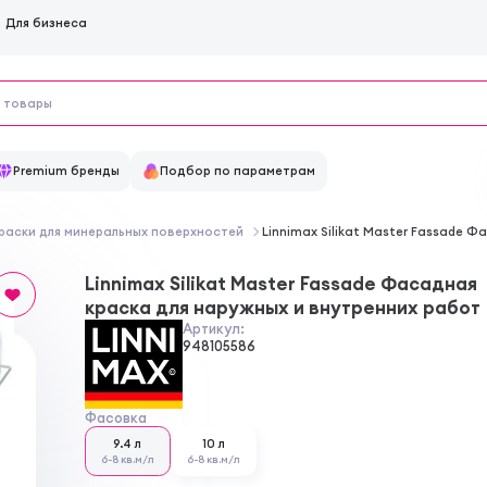
Для бизнеса
Premium бренды
Подбор по параметрам
раски для минеральных поверхностей
Linnimax Silikat Master Fassade 
Linnimax Silikat Master Fassade Фасадная
краска для наружных и внутренних работ
Артикул:
948105586
Фасовка
9.4 л
10 л
6-8 кв.м/л
6-8 кв.м/л