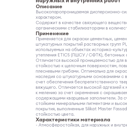
наружных и внутренних работ
Описание
Высокопаропроницаемая дисперсионно-сил
характером.
Содержит в качестве связующего вещества
органическими стабилизаторами в количестве
Применение
Применяется для окраски цементных, цемен
штукатурных покрытий растворных групп PI, PI
используемых на объектах историко-культу
утепления ETICS (ЛШСУ / СФТК), бетонных о
Отличается высокой проницаемостью для в
стойкостью к щелочным поверхностям, по
плесневыми грибами. Оптимальна для окрас
наследия со штукатурными основаниями с 
счет обеспечения беспрепятственного твер
вяжущего. Отличается высокой адгезией к
к мелению за счет окремнения с окрашива
содержащими кварцевые заполнители. За с
стойкими минеральными пигментами и выс
покрытия, выполненные Silikat Master Fass
стойкостью цвета.
Характеристики материала
- Атмосферостойкая, для наружных и внутр