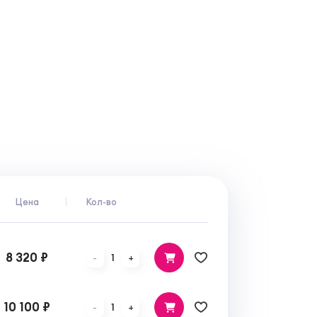
Цена
Кол-во
8 320 ₽
1
-
+
10 100 ₽
1
-
+