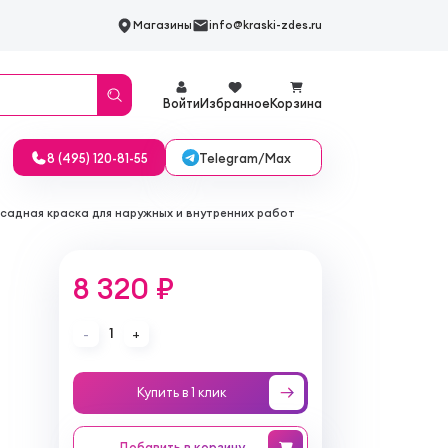
Магазины
info@kraski-zdes.ru
Войти
Избранное
Корзина
Telegram/Max
8 (495) 120-81-55
Фасадная краска для наружных и внутренних работ
8 320 ₽
1
-
+
Купить в 1 клик
Добавить
в корзину