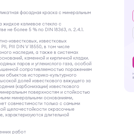
икатная фасадная краска с минеральным
 жидкое калиевое стекло с
 не более 5 % по DIN 18363, п. 2.4.1.
тно-известковых, известковых
I, PIII DIN V 18550, в том числе
рного наследия, а также в системах
снований, каменной и кирпичной кладки.
одяных паров и углекислого газа, особой
вышенной сопротивляемостью поражениям
ки объектов историко-культурного
высокой долей известкового вяжущего за
дения (карбонизации) известкового
 минеральным поверхностям и стойкостью
емыми минеральными основаниями,
чет совместимости только с самыми
окой щелочестойкости окрасочные
ade, характеризуются длительной
енних работ