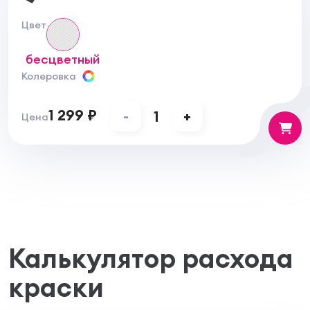
температуре 16-20°С и относительной влажности
воздуха 60%). Фиксация состава происходит в
Цвет
течение 15 суток.
Меры предосторожности. При попадании в глаза
бесцветный
необходимо сразу же промыть их большим
количеством воды. При попадании материала на
Колеровка
кожу снять его ватным тампоном и промыть
загрязненный участок обильным количеством
1 299 ₽
-
1
+
Цена
воды.
Калькулятор расхода
краски