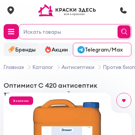
Бренды
Акции
Онлайн-колеровка
Telegram/Max
Главная
Каталог
Антисептики
Против био
Оптимист C 420 антисептик
трудновымываемый
В наличии