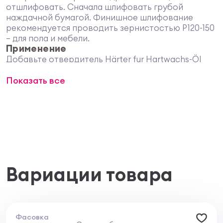
отшлифовать. Сначала шлифовать грубой
наждачной бумагой. Финишное шлифование
рекомендуется проводить зернистостью P120-150
– для пола и мебели.
Применение
Добавьте отвердитель Härter fur Hartwachs-Öl
Express (150 мл) полностью в банку Hartwachs-Öl
Показать все
Express (2,5 литра) и тщательно перемешайте оба
компонента. Процесс обработки в соответствии
с инструкцией к Osmo маслу Hartwachs-Öl Express.
Вариации товара
Фасовка