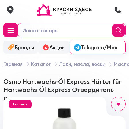
Бренды
Акции
Онлайн-колеровка
Telegram/Max
Главная
Каталог
Лаки, масла, воски
Масла
Osmo Hartwachs-Öl Express Härter für
Hartwachs-Öl Express Отвердитель
для масла
В наличии