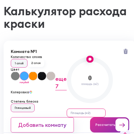
Калькулятор расхода
краски
Комната №1
Количество слоев
2 слоя
1 слой
Цвет
0
еще
голубой
площадь (м2)
7
Колеровка
Степень блеска
Глянцевый
Добавить комнату
Рассчитать