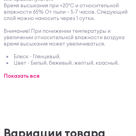
Время высыхания при +20°С и относительной
влажности 65% От пыли – 5-7 часов. Следующий
слой можно наносить через 1 сутки.
Внимание! При понижении температуры и
увеличении относительной влажности воздуха
время высыхания может увеличиваться.
Блеск - Глянцевый.
Цвет - Белый, бежевый, желтый, красный,
синий, зеленый, коричневый, серый, черный.
Показать все
Атмосферостойкость - Хорошая.
Прогнозируемый срок службы покрытия - До
6 лет
Износостойкость - Хорошая.
Стойкость к мытью - Хорошая.
Стойкость к химическим средствам -
Устойчива к скипидару, уайт-спириту,
денатурату.
Выдерживает растительные и животные
Вариации товара
жиры, смазочные масла и консистентные