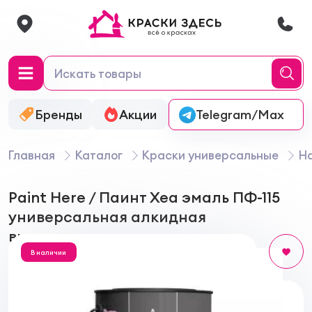
Бренды
Акции
Онлайн-колеровка
Telegram/Max
Главная
Каталог
Краски универсальные
На
Paint Here / Паинт Хеа эмаль ПФ-115
универсальная алкидная
высокоглянцевая
В наличии