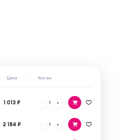
Цена
Кол-во
1 013 ₽
1
-
+
2 184 ₽
1
-
+