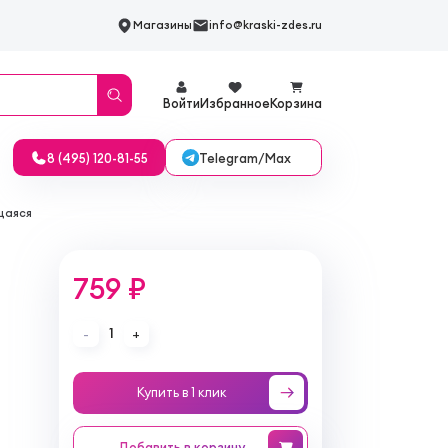
Магазины
info@kraski-zdes.ru
Войти
Избранное
Корзина
Telegram/Max
8 (495) 120-81-55
щаяся
759 ₽
1
-
+
Купить в 1 клик
Добавить
в корзину