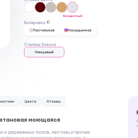
бесцветный
Колеровка
Пастельная
Насыщенная
Степень блеска
Глянцевый
ристики
Цвета
Отзывы
ретановая моющаяся
 и деревянных полов, лестниц и прочих
ественных и складских помещениях, в