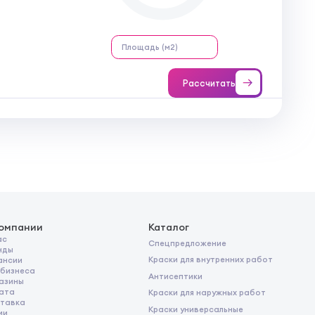
Рассчитать
компании
Каталог
ас
Спецпредложение
нды
Краски для внутренних работ
ансии
 бизнеса
Антисептики
азины
ата
Краски для наружных работ
тавка
Краски универсальные
ии