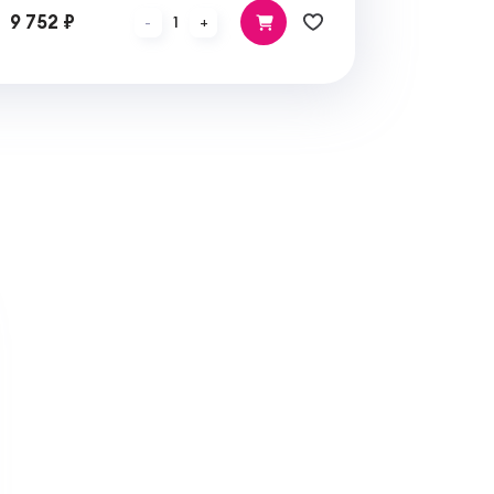
9 752 ₽
1
-
+