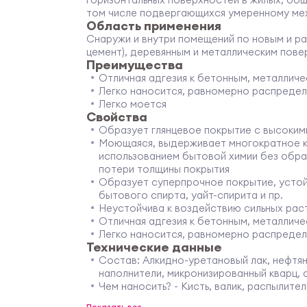
том числе подвергающихся умеренному ме
Область применения
Снаружи и внутри помещений по новым и р
цемент), деревянным и металлическим пове
Преимущества
Отличная адгезия к бетонным, металлич
Легко наносится, равномерно распредел
Легко моется
Свойства
Образует глянцевое покрытие с высоким
Моющаяся, выдерживает многократное к
использованием бытовой химии без обра
потери толщины покрытия
Образует суперпрочное покрытие, устой
бытового спирта, уайт-спирита и пр.
Неустойчива к воздействию сильных раст
Отличная адгезия к бетонным, металлич
Легко наносится, равномерно распредел
Технические данные
Состав: Алкидно-уретановый лак, нефтя
наполнители, микронизированный кварц,
Чем наносить? - Кисть, валик, распылител
Разбавление - Первый слой (по бетонным
Показать все