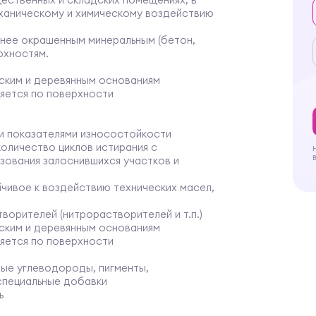
ханическому и химическому воздействию
анее окрашенным минеральным (бетон,
рхностям.
еским и деревянным основаниям
яется по поверхности
и показателями износостойкости
оличество циклов истирания с
зования залоснившихся участков и
чивое к воздействию технических масел,
ворителей (нитрорастворителей и т.п.)
еским и деревянным основаниям
яется по поверхности
ные углеводороды, пигменты,
 специальные добавки
ь
 и деревянным основаниям):