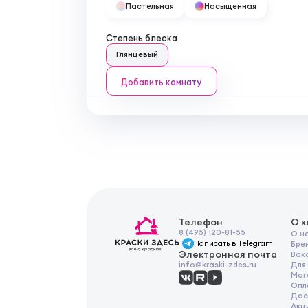
Пастельная
Насыщенная
Степень блеска
Глянцевый
Добавить комнату
Телефон
О 
8 (495) 120-81-55
О н
Написать в Telegram
Бре
Электронная почта
Вак
Для
info@kraski-zdes.ru
Маг
Опл
Дос
Акц