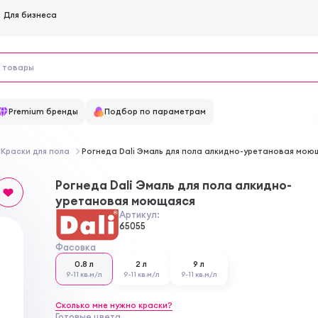
Для бизнеса
Premium бренды
Подбор по параметрам
Краски для пола
Рогнеда Dali Эмаль для пола алкидно-уретановая мою
Рогнеда Dali Эмаль для пола алкидно-
уретановая моющаяся
Артикул:
65055
Фасовка
0.8 л
2 л
9 л
9-11 кв.м/л
9-11 кв.м/л
9-11 кв.м/л
Сколько мне нужно краски?
Готовые цвета