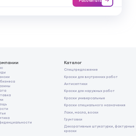
Рассчитать
компании
Каталог
ас
Спецпредложение
нды
Краски для внутренних работ
ансии
 бизнеса
Антисептики
азины
ата
Краски для наружных работ
тавка
Краски универсальные
ии
ощь
Краски специального назначения
ости
Лаки, масла, воски
тьи
итика
Грунтовки
фиденциальности
Декоративные штукатурки, фактурные
краски