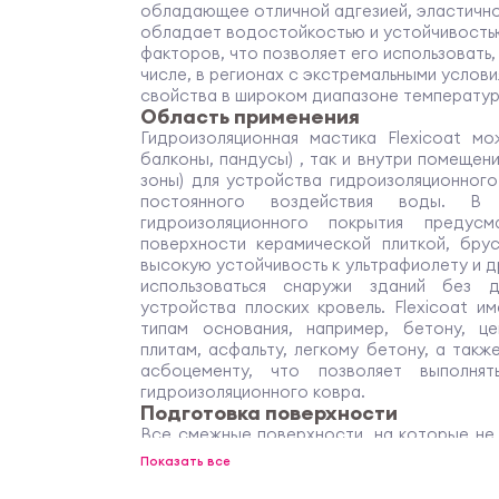
обладающее отличной адгезией, эластично
обладает водостойкостью и устойчивость
факторов, что позволяет его использовать,
числе, в регионах с экстремальными услов
свойства в широком диапазоне температур
Область применения
Гидроизоляционная мастика Flexicoat мо
балконы, пандусы) , так и внутри помещен
зоны) для устройства гидроизоляционног
постоянного воздействия воды. В б
гидроизоляционного покрытия предус
поверхности керамической плиткой, бру
высокую устойчивость к ультрафиолету и 
использоваться снаружи зданий без д
устройства плоских кровель. Flexicoat 
типам основания, например, бетону, ц
плитам, асфальту, легкому бетону, а такж
асбоцементу, что позволяет выполня
гидроизоляционного ковра.
Подготовка поверхности
Все смежные поверхности, на которые не 
быть защищены. Основание должно быть 
Показать все
пыли, известкового налета, жировых пят
загрязнений. Все дефекты основания дол