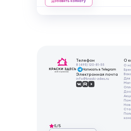
Добавить комнату
Телефон
О 
8 (495) 120-81-55
О н
Написать в Telegram
Бре
Электронная почта
Вак
Для
info@kraski-zdes.ru
Маг
Опл
Дос
Акц
Пом
Нов
Ста
Пол
кон
5/5