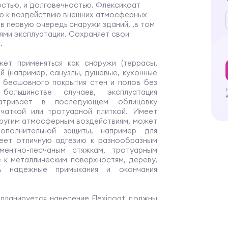
стью, и долговечностью. Флексикоат
ю к воздействию внешних атмосферных
 в первую очередь снаружи зданий, ,в том
иями эксплуатации. Сохраняет свои
.
жет применяться как снаружи (террасы,
ий (например, санузлы, душевые, кухонные
о бесшовного покрытия стен и полов без
ольшинстве случаев, эксплуатация
матривает в последующем облицовку
счаткой или тротуарной плиткой. Имеет
другим атмосферным воздействиям, может
ополнительной защиты, например для
имеет отличную адгезию к разнообразным
ементно-песчаным стяжкам, тротуарным
е к металлическим поверхностям, дереву,
ть надежные примыкания и окончания
планируется нанесение Flexicoat должны
ровным, прочным, сухим, очищенным от
ен, битума, высолов и других инородных
жны быть отремонтированы с применением