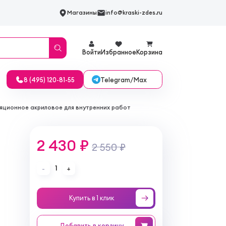
Магазины
info@kraski-zdes.ru
Войти
Избранное
Корзина
Telegram/Max
8 (495) 120-81-55
ляционное акриловое для внутренних работ
2 430 ₽
2 550 ₽
1
-
+
Купить в 1 клик
Добавить
в корзину