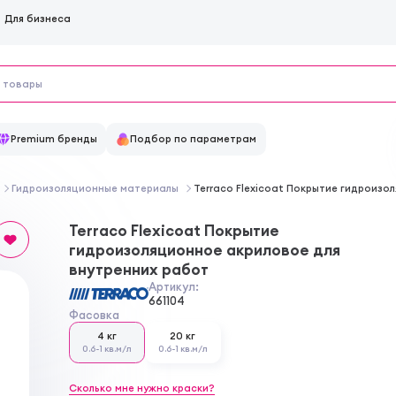
Для бизнеса
Premium бренды
Подбор по параметрам
Гидроизоляционные материалы
Terraco Flexicoat Покрытие гидроизо
Terraco Flexicoat Покрытие
гидроизоляционное акриловое для
внутренних работ
Артикул:
661104
Фасовка
4 кг
20 кг
0.6-1 кв.м/л
0.6-1 кв.м/л
Сколько мне нужно краски?