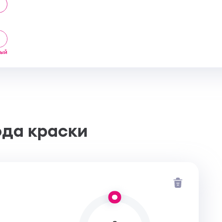
лый
ода краски