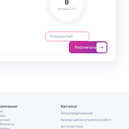
0
площадь (м2)
Рассчитать
компании
Каталог
ас
Спецпредложение
нды
Краски для внутренних работ
ансии
 бизнеса
Антисептики
азины