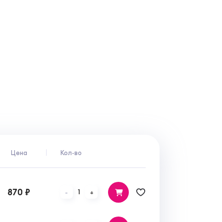
Цена
Кол-во
870 ₽
1
-
+