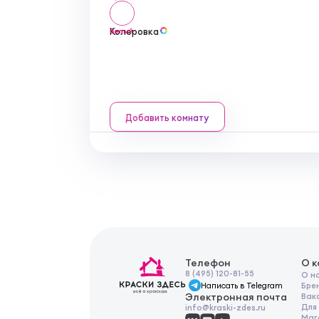
Колеровка
белый
Добавить комнату
Телефон
О 
8 (495) 120-81-55
О н
Написать в Telegram
Бре
Электронная почта
Вак
Для
info@kraski-zdes.ru
Маг