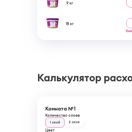
9 кг
18 кг
бе
Калькулятор расх
Комната №1
Количество слоев
2 слоя
1 слой
Цвет