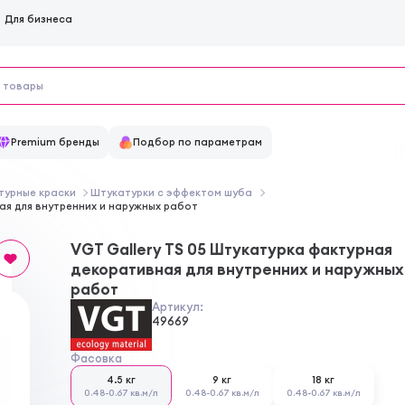
Для бизнеса
Premium бренды
Подбор по параметрам
турные краски
Штукатурки с эффектом шуба
ая для внутренних и наружных работ
VGT Gallery TS 05 Штукатурка фактурная
декоративная для внутренних и наружных
работ
Артикул:
49669
Фасовка
4.5 кг
9 кг
18 кг
0.48-0.67 кв.м/л
0.48-0.67 кв.м/л
0.48-0.67 кв.м/л