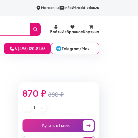
Магазины
info@kraski-zdes.ru
Войти
Избранное
Корзина
Telegram/Max
8 (495) 120-81-55
870 ₽
880 ₽
1
-
+
Купить в 1 клик