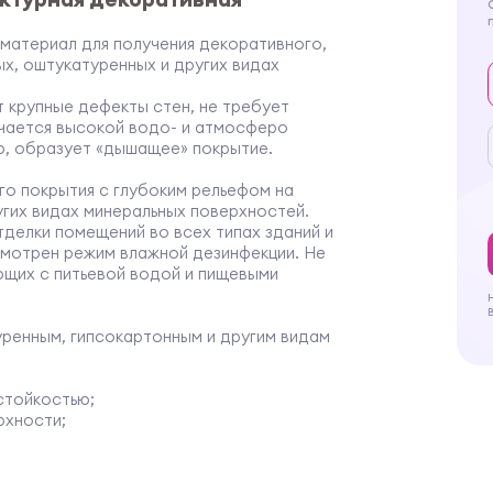
материал для получения декоративного,
ых, оштукатуренных и других видах
т крупные дефекты стен, не требует
чается высокой водо- и атмосферо
ю, образует «дышащее» покрытие.
го покрытия с глубоким рельефом на
угих видах минеральных поверхностей.
тделки помещений во всех типах зданий и
усмотрен режим влажной дезинфекции. Не
ющих с питьевой водой и пищевыми
уренным, гипсокартонным и другим видам
стойкостью;
рхности;