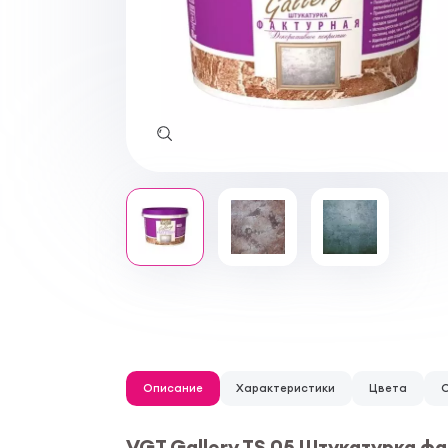
Описание
Характеристики
Цвета
VGT Gallery TS 05 Штукатурка ф