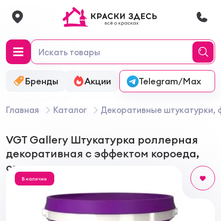
Бренды
Акции
Онлайн-колеровка
Telegram/Max
Главная
Каталог
Декоративные штукатурки, 
VGT Gallery Штукатурка роллерная
декоративная с эффектом короеда,
среднезернистая
В наличии