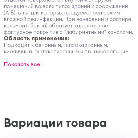
помещений во всех типах зданий и сооружений
(А-В), в т.ч. для которых предусмотрен режим
влажной дезинфекции. При нанесении и растире
кельмой (тёркой) образует характерное
фактурное покрытие с “лабиринтными” каналами.
Область применения:
Подходит к бетонным, гипсокартонным,
кирпичным, оштукатуренным и др. минеральным
поверхностям.
Свойства:
Показать все
может колероваться колеровочными
красками нашей фирмы или окрашиваться
сверху;
при растире кельмой (тёркой) образует
характерное фактурное покрытие с
«лабиринтными» каналами;
обладает высокой водостойкостью и
прочностью;
Вариации товара
образует “дышащее” покрытие.
Подготовка поверхности:
Поверхность должна быть сухой и не иметь