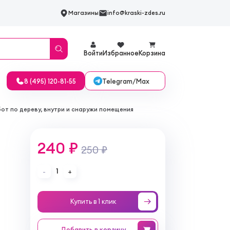
Магазины
info@kraski-zdes.ru
Войти
Избранное
Корзина
Telegram/Max
8 (495) 120-81-55
от по дереву, внутри и снаружи помещения
240 ₽
250 ₽
1
-
+
Купить в 1 клик
Добавить
в корзину