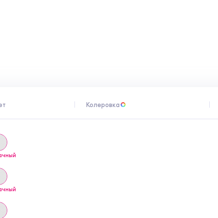
ет
Колеровка
ачный
ачный