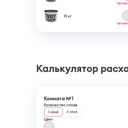
прозр
10 кг
прозр
Калькулятор расх
Комната №1
Количество слоев
2 слоя
1 слой
Цвет