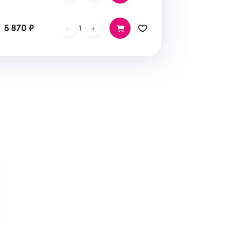
5 870 ₽
1
-
+