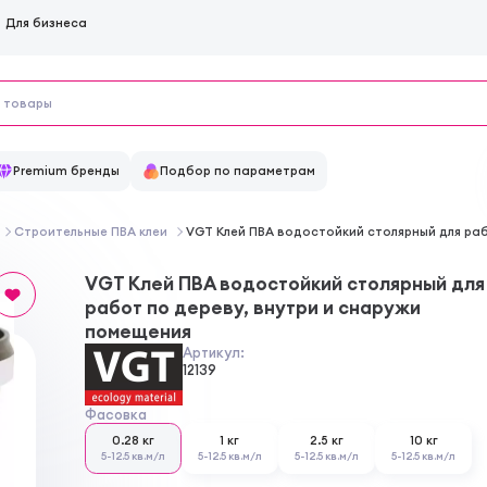
Для бизнеса
Premium бренды
Подбор по параметрам
Строительные ПВА клеи
VGT Клей ПВА водостойкий столярный для раб
VGT Клей ПВА водостойкий столярный для
работ по дереву, внутри и снаружи
помещения
Артикул:
12139
Фасовка
0.28 кг
1 кг
2.5 кг
10 кг
5-12.5 кв.м/л
5-12.5 кв.м/л
5-12.5 кв.м/л
5-12.5 кв.м/л