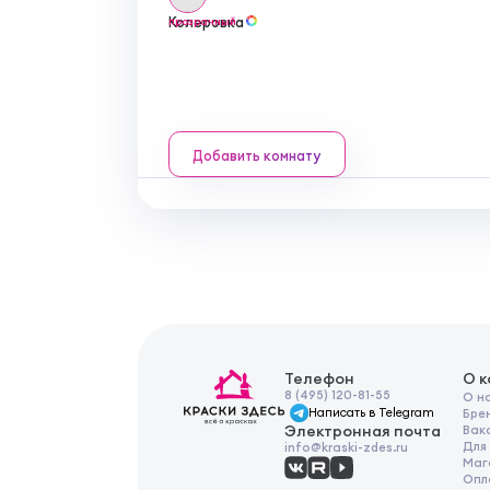
Колеровка
прозрачный
Добавить комнату
Телефон
О 
8 (495) 120-81-55
О н
Написать в Telegram
Бре
Электронная почта
Вак
Для
info@kraski-zdes.ru
Маг
Опл