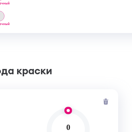
ачный
ачный
ода краски
0