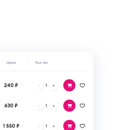
Цена
Кол-во
240 ₽
1
-
+
630 ₽
1
-
+
1 550 ₽
1
-
+