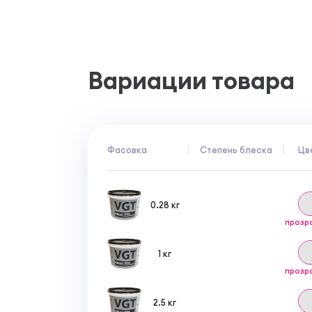
Вариации товара
Фасовка
Степень блеска
Цв
0.28 кг
прозр
1 кг
прозр
2.5 кг