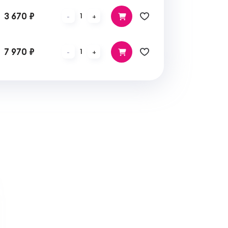
3 670 ₽
1
-
+
7 970 ₽
1
-
+