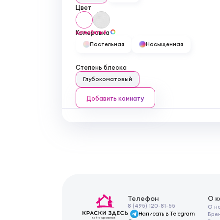
Цвет
Колеровка
супербелый
Пастельная
Насыщенная
Степень блеска
Глубокоматовый
Добавить комнату
Телефон
О 
8 (495) 120-81-55
О н
Написать в Telegram
Бре