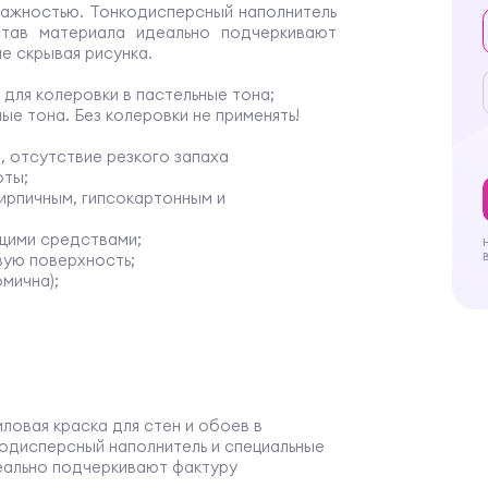
лажностью. Тонкодисперсный наполнитель
став материала идеально подчеркивают
не скрывая рисунка.
 для колеровки в пастельные тона;
ные тона. Без колеровки не применять!
, отсутствие резкого запаха
оты;
ирпичным, гипсокартонным и
щими средствами;
вую поверхность;
мична);
овая краска для стен и обоев в
одисперсный наполнитель и специальные
еально подчеркивают фактуру
ая рисунка. Краска подходит для