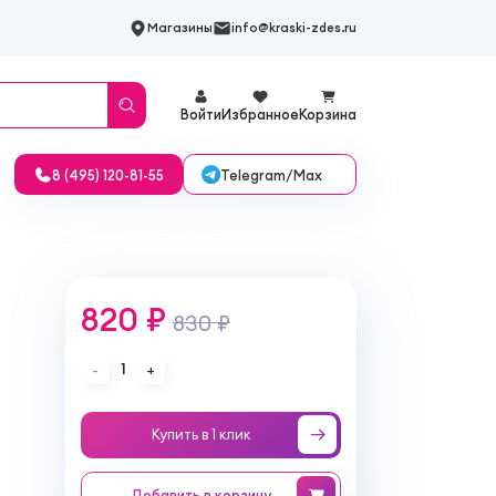
Магазины
info@kraski-zdes.ru
Войти
Избранное
Корзина
Telegram/Max
8 (495) 120-81-55
820 ₽
830 ₽
1
-
+
Купить в 1 клик
Добавить
в корзину