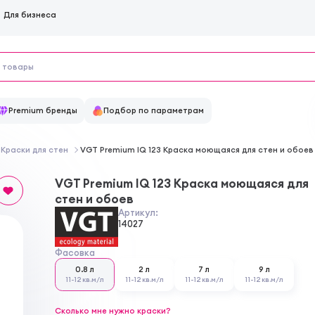
Для бизнеса
Premium бренды
Подбор по параметрам
Краски для стен
VGT Premium IQ 123 Краска моющаяся для стен и обоев
VGT Premium IQ 123 Краска моющаяся для
стен и обоев
Артикул:
14027
Фасовка
0.8 л
2 л
7 л
9 л
11-12 кв.м/л
11-12 кв.м/л
11-12 кв.м/л
11-12 кв.м/л
Сколько мне нужно краски?