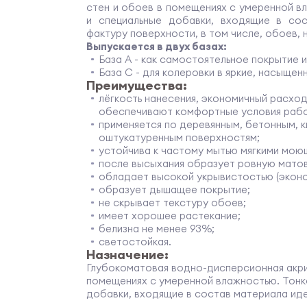
стен и обоев в помещениях с умеренной в
и специальные добавки, входящие в со
фактуру поверхности, в том числе, обоев, 
Выпускается в двух базах:
База А - как самостоятельное покрытие и
База С - для колеровки в яркие, насыщен
Преимущества:
лёгкость нанесения, экономичный расход
обеспечивают комфортные условия раб
применяется по деревянным, бетонным, к
оштукатуренным поверхностям;
устойчива к частому мытью мягкими мою
после высыхания образует ровную мато
обладает высокой укрывистостью (эконо
образует дышащее покрытие;
не скрывает текстуру обоев;
имеет хорошее растекание;
белизна не менее 93%;
светостойкая.
Назначение:
Глубокоматовая водно-дисперсионная акрил
помещениях с умеренной влажностью. Тонк
добавки, входящие в состав материала ид
поверхности, в том числе, обоев, не скрыв