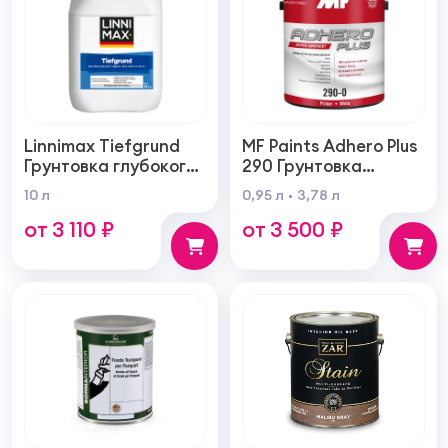
Linnimax Tiefgrund
MF Paints Adhero Plus
Грунтовка глубокого
290 Грунтовка
проникновения для
высшего качества из
10 л
0,95 л
3,78 л
внутренних и
100% акрилового
от 3 110 ₽
от 3 500 ₽
наружных работ
латекса для
внутренних и
наружных работ