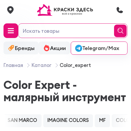
Бренды
Акции
Онлайн-колеровка
Telegram/Max
Главная
Каталог
Color_expert
Color Expert -
малярный инструмент
SAN MARCO
IMAGINE COLORS
MF
COLO