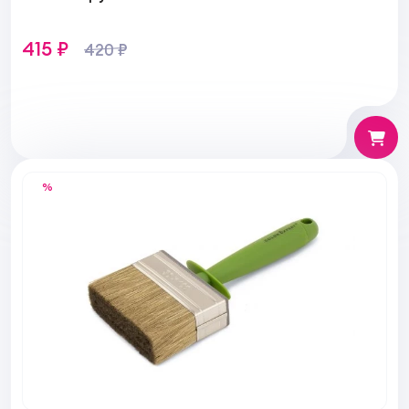
415 ₽
420 ₽
%