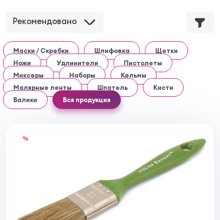
Рекомендовано
Маски / Скребки
Шлифовка
Щетки
Ножи
Удлинители
Пистолеты
Миксеры
Наборы
Кельмы
Малярные ленты
Шпатель
Кисти
Валики
Вся продукция
%