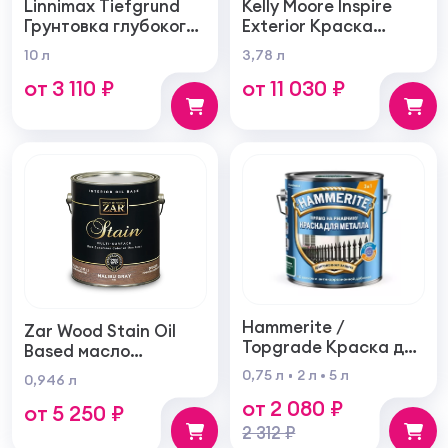
Linnimax Tiefgrund
Kelly Moore Inspire
Грунтовка глубокого
Exterior Краска
проникновения для
фасадная
10 л
3,78 л
внутренних и
самогрунтующаяся
от 3 110 ₽
от 11 030 ₽
наружных работ
суперукрывистая
ультра матовая
Hammerite /
Zar Wood Stain Oil
Topgrade Краска для
Based масло
металла с
тонирующая по
0,75 л
2 л
5 л
0,946 л
молотковым
дереву
от 2 080 ₽
эффектом
от 5 250 ₽
2 312 ₽