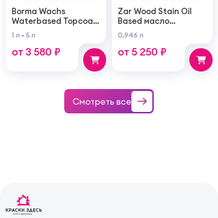
Borma Wachs
Zar Wood Stain Oil
Waterbased Topcoat
Based масло
Varnish For Parquet
тонирующая по
1 л
5 л
0,946 л
Грунт для паркета на
дереву
от 3 580 ₽
от 5 250 ₽
водной основе для
внутренних работ
Смотреть все