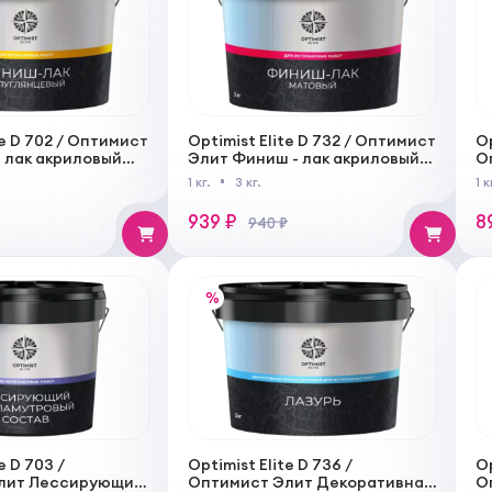
te D 702 / Оптимист
Optimist Elite D 732 / Оптимист
Op
 лак акриловый
Элит Финиш - лак акриловый
О
вый, бесцветный
бесцветный, матовый
л
1 кг.
3 кг.
1 к
б
939 ₽
8
940 ₽
%
e D 703 /
Optimist Elite D 736 /
Op
лит Лессирующий
Оптимист Элит Декоративная
О