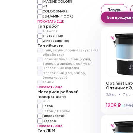
IMAGINE COLORS
MF
Лазурь
COLOR SMART
BENJAMIN MOORE
Вся продукц
ПОКАЗАТЬ ЕЩЕ
Тип работ
внешние
внутренние
%
универсальное
Тип объекта
Бани, сауны, парные (внутреняя
обработка)
Влажные помещения (кухня,
ванная, душевная, сан-узел)
Деревянные изделия
Деревянный дом, забор,
беседка, сруб
Крыши
Optimist Elit
Показать еще
Оптимист Эл
Материал рабочей
укрывающая
3,5 кг.
7 кг.
поверхности
и внутренни
OSB
1209 ₽
1210 
Бетон
Бетон / Дерево
Гипсокартон
Дерево
%
Показать еще
Тип ЛКМ