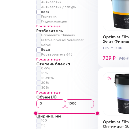
Антисептик
Антисептик / лазурь
Воск
Герметик
Гидроизоляция
Показать еще
Разбавитель
Hammerite Thinners
Optimist Eli
Nitro-Universal Verdunner
Элит Финиш
Solvoi
полуглянце
1 кг.
3 кг.
Вода
Растворитель 646
739 ₽
740 ₽
Показать еще
Степень блеска
0-5%
10%
%
10-20%
20%
30%
Показать еще
Объем (Л)
Ширина, мм
100
Optimist Elit
115
Оптимист Э