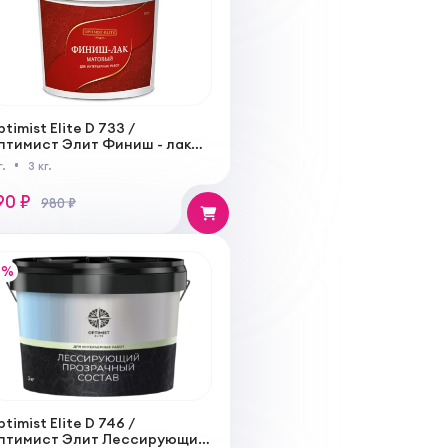
timist Elite D 733 /
птимист Элит Финиш - лак
ессирующий акриловый
г.
3 кг.
есцветный, матовый
90 ₽
980 ₽
%
timist Elite D 746 /
птимист Элит Лессирующий