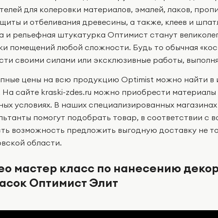
телей для колеровки материалов, эмалей, лаков, проп
ащиты и отбеливания древесины, а также, клеев и шпат
а и рельефная штукатурка Оптимист станут великоле
ки помещений любой сложности. Будь то обычная «ко
сти своими силами или эксклюзивные работы, выполн
пные цены на всю продукцию Optimist можно найти в 
 На сайте kraski-zdes.ru можно приобрести материалы O
ных условиях. В наших специализированных магазинах
льтанты помогут подобрать товар, в соответствии с 
сть возможность предложить выгодную доставку не тол
вской области.
ео мастер класс по нанесению деко
расок Оптимист Элит