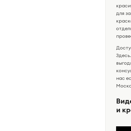
краси
для з
краск
отдел
прове
Досту
Здесь.
выгод
консу
нас е
Моско
Вид
и к