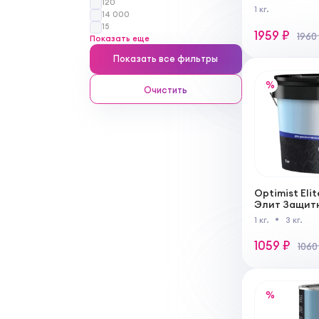
120
перламутро
1 кг.
14 000
колеровки
15
1959 ₽
1960
Показать еще
Показать все фильтры
%
Очистить
Optimist Eli
Элит Защит
декоративны
1 кг.
3 кг.
эффектом ше
1059 ₽
1060
%