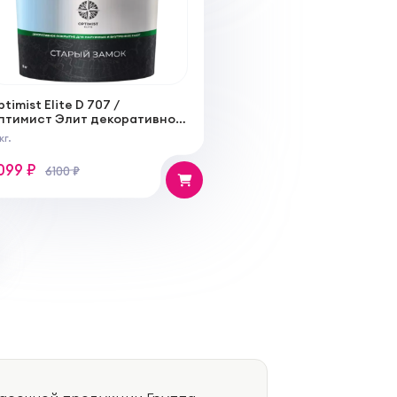
timist Elite D 707 /
птимист Элит декоративное
окрытие Старый Замок для
кг.
нутренних работ
099 ₽
6100 ₽