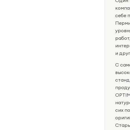
Один 
компа
себе 
Перми
уровн
работ
интер
и дру
С сам
высок
станд
проду
OPTIM
натур
сих п
ориги
Стары