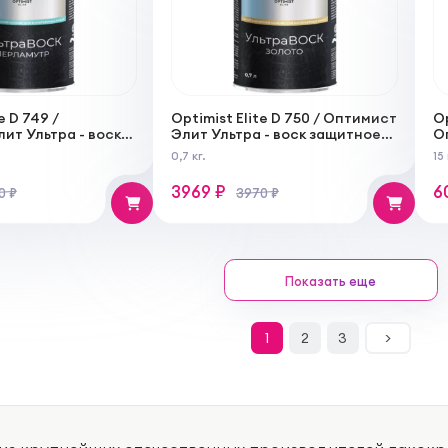
e D 749 /
Optimist Elite D 750 / Оптимист
Op
ит Ультра - воск
Элит Ультра - воск защитное
О
екоративное
декоративное финишное
п
0,7 кг.
15 
окрытие,
покрытие, золото
в
3969 ₽
6
0 ₽
3970 ₽
Показать еще
1
2
3
>