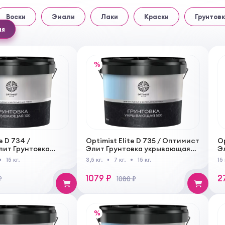
Воски
Эмали
Лаки
Краски
Грунтовк
ия
%
e D 734 /
Optimist Elite D 735 / Оптимист
Op
ит Грунтовка
Элит Грунтовка укрывающая
Э
 100 для наружных
500 для наружных и
К
15 кг.
3,5 кг.
7 кг.
15 кг.
15 
х работ
внутренних работ
н
1079 ₽
2
₽
1080 ₽
%