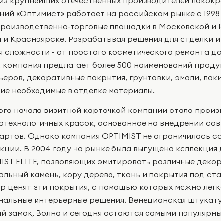
из крупнейших отечественных производителей лакокр
ний «Оптимист» работает на российском рынке с 1998 
производственно-торговые площадки в Московской и Р
 и Красноярске. Разрабатывая решения для отделки и
я сложности - от простого косметического ремонта д
, компания предлагает более 500 наименований проду
ьеров, декоративные покрытия, грунтовки, эмали, лаки
гие необходимые в отделке материалы.
ого начала визитной карточкой компании стало произ
отехнологичных красок, основанное на внедрении сов
артов. Однако компания
OPTIMIST
не ограничилась с
кции. В 2004 году на рынке была выпущена коллекция
IST ELITE, позволяющих эмитировать различные декор
альный камень, кору дерева, ткань и покрытия под ст
ор ценят эти покрытия, с помощью которых можно лег
нальные интерьерные решения. Венецианская штукату
й замок, Волна и сегодня остаются самыми популярн