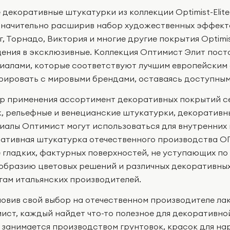
 декоративные штукатурки из коллекции Optimist-Elite
 значительно расширив набор художественных эффект
г, Торнадо, Виктория и многие другие покрытия Optimi
ения в эксклюзивные. Коллекция Оптимист Элит пост
иалами, которые соответствуют лучшим европейским
рировать с мировыми брендами, оставаясь доступны
р применения ассортимент декоративных покрытий сер
, рельефные и венецианские штукатурки, декоративн
иалы Оптимист могут использоваться для внутренних 
ативная штукатурка отечественного производства
е гладких, фактурных поверхностей, не уступающих по
образию цветовых решений и различных декоративны
гам итальянских производителей.
овив свой выбор на отечественном производителе ла
ист, каждый найдет что-то полезное для декоративно
 занимается производством грунтовок, красок для на