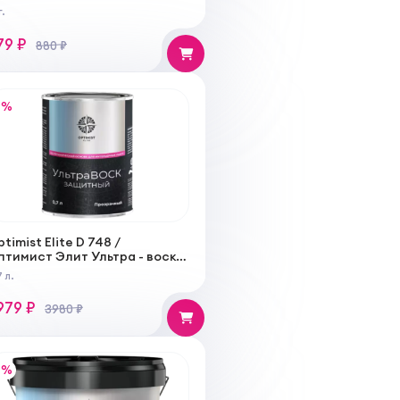
розрачный состав
г.
79 ₽
880 ₽
%
timist Elite D 748 /
птимист Элит Ультра - воск
ащитное декоративное
 л.
инишное покрытие
979 ₽
3980 ₽
%