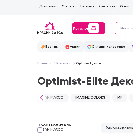
Доставка
Оплата
Возврат
Контакты
О нас
Каталог
Бренды
Акции
Онлайн-колеровка
Главная
Каталог
Optimist_elite
Optimist-Elite Де
SAN MARCO
IMAGINE COLORS
MF
Производитель
Рекомендова
SAN MARCO