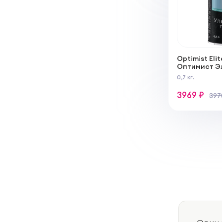
Optimist Elit
Оптимист Эл
защитное д
0,7 кг.
финишное п
перламутр
3969 ₽
397