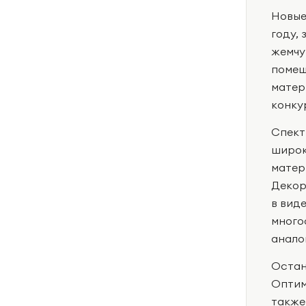
Новые
году,
жемчу
помещ
матер
конку
Спект
широк
матер
Декор
в вид
много
анало
Остан
Оптим
также