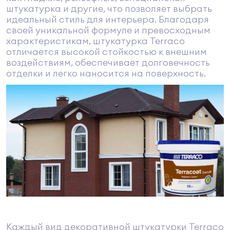
штукатурка и другие, что позволяет выбрать
идеальный стиль для интерьера. Благодаря
своей уникальной формуле и превосходным
характеристикам, штукатурка Terraco
отличается высокой стойкостью к внешним
воздействиям, обеспечивает долговечность
отделки и легко наносится на поверхность.
Каждый вид декоративной штукатурки Terraco