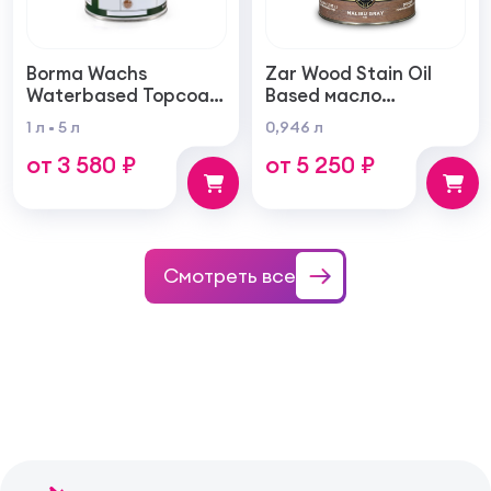
Borma Wachs
Zar Wood Stain Oil
Waterbased Topcoat
Based масло
Varnish For Parquet
тонирующая по
1 л
5 л
0,946 л
Грунт для паркета на
дереву
от 3 580 ₽
от 5 250 ₽
водной основе для
внутренних работ
Смотреть все