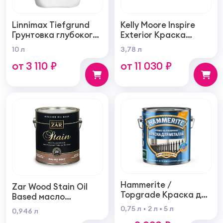
Linnimax Tiefgrund
Kelly Moore Inspire
Грунтовка глубокого
Exterior Краска
проникновения для
фасадная
10 л
3,78 л
внутренних и
самогрунтующаяся
от 3 110 ₽
от 11 030 ₽
наружных работ
суперукрывистая
ультра матовая
Hammerite /
Zar Wood Stain Oil
Topgrade Краска для
Based масло
металла с
тонирующая по
0,75 л
2 л
5 л
0,946 л
молотковым
дереву