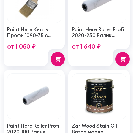
Paint Here Кисть
Paint Here Roller Profi
Профи 1090-75 с
2020-250 Валик
натуральной
войлочный создает
от 1 050 ₽
от 1 640 ₽
щетиной плоская
тонкую гладкую
75мм
структуру покрытия
250мм
Paint Here Roller Profi
Zar Wood Stain Oil
2020-100 Валик
Based масло