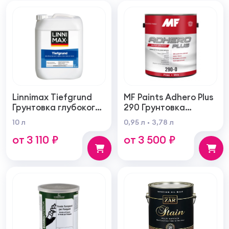
Linnimax Tiefgrund
MF Paints Adhero Plus
Грунтовка глубокого
290 Грунтовка
проникновения для
высшего качества из
10 л
0,95 л
3,78 л
внутренних и
100% акрилового
от 3 110 ₽
от 3 500 ₽
наружных работ
латекса для
внутренних и
наружных работ