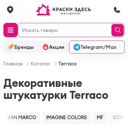
Бренды
Акции
Онлайн-колеровка
Telegram/Max
Главная
Каталог
Terraco
Декоративные
штукатурки Terraco
SAN MARCO
IMAGINE COLORS
MF
COLO