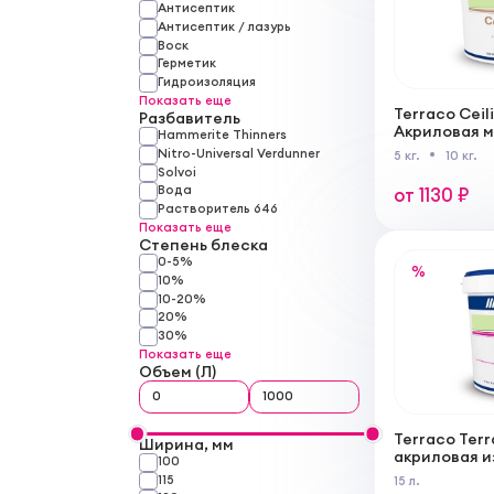
Антисептик
Антисептик / лазурь
Воск
Герметик
Гидроизоляция
Показать еще
Terraco Ceili
Разбавитель
Акриловая м
Hammerite Thinners
потолков
Nitro-Universal Verdunner
5 кг.
10 кг.
Solvoi
Вода
от 1130 ₽
Растворитель 646
Показать еще
Степень блеска
0-5%
%
10%
10-20%
20%
30%
Показать еще
Объем (Л)
Terraco Terr
Ширина, мм
акриловая и
100
внутренних 
115
15 л.