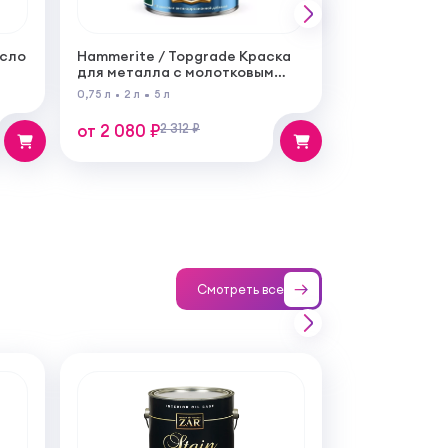
асло
Hammerite / Topgrade Краска
для металла с молотковым
эффектом
0,75 л
2 л
5 л
от 2 080 ₽
2 312 ₽
Смотреть все