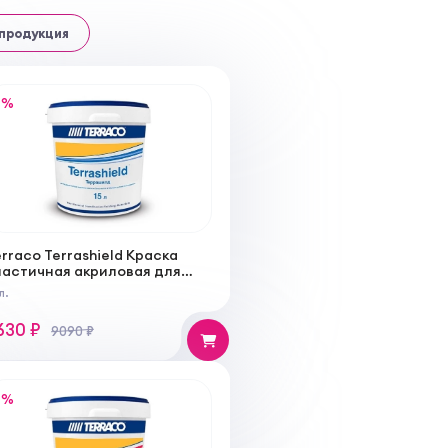
 продукция
%
rraco Terrashield Краска
ластичная акриловая для
асадных и внутренних работ,
л.
атовая
630 ₽
9090 ₽
%