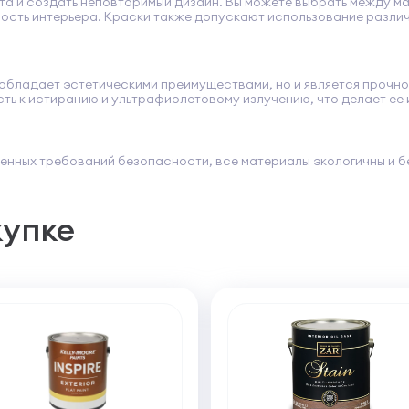
а и создать неповторимый дизайн. Вы можете выбрать между ма
ость интерьера. Краски также допускают использование различн
о обладает эстетическими преимуществами, но и является прочн
сть к истиранию и ультрафиолетовому излучению, что делает ее
енных требований безопасности, все материалы экологичны и б
купке