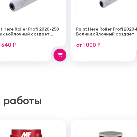
t Here Roller Profi 2020-250
Paint Here Roller Profi 2020-
ик войлочный создает
Валик войлочный создает
кую гладкую структуру
тонкую гладкую структуру
рытия 250мм
покрытия 100мм
1 640 ₽
от 1 000 ₽
 работы