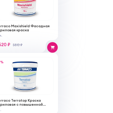
erraco Maxishield Фасадная
криловая краска
л.
520 ₽
5810 ₽
%
rraco Terratop Краска
криловая c повышенной
стойчивостью к загрязнениям
.