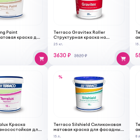
ng Paint
Terraco Gravitex Roller
T
атовая краска для
Структурная краска на
а
акриловой основе c низкой
25 кг.
15 
текстурой типа "Шагрень"
3630 ₽
5
3820 ₽
%
alux Краска
Terraco Silshield Силиконовая
Te
зносостойкая для
матовая краска для фасадных
а
и наружных работ
работ
у
15 л.
8 л