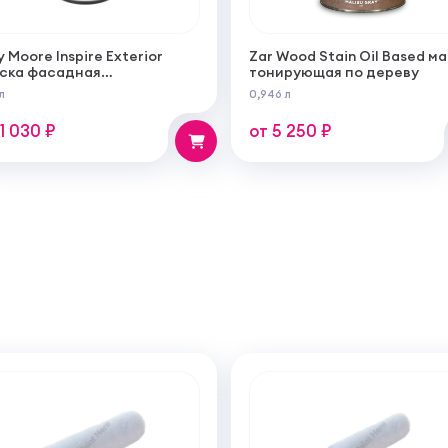
y Moore Inspire Exterior
Zar Wood Stain Oil Based м
ска фасадная
тонирующая по дереву
огрунтующаяся
л
0,946 л
ерукрывистая ультра
овая
11 030 ₽
от 5 250 ₽