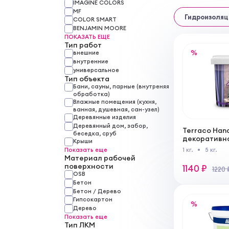
IMAGINE COLORS
MF
Гидроизоляц
COLOR SMART
BENJAMIN MOORE
ПОКАЗАТЬ ЕЩЕ
Тип работ
%
внешние
внутренние
универсальное
Тип объекта
Бани, сауны, парные (внутреняя
обработка)
Влажные помещения (кухня,
ванная, душевная, сан-узел)
Деревянные изделия
Деревянный дом, забор,
Terraco Han
беседка, сруб
декоративн
Крыши
лессирующа
Показать еще
1 кг.
5 кг.
работ
Материал рабочей
поверхности
1140 ₽
1220 
OSB
Бетон
Бетон / Дерево
Гипсокартон
%
Дерево
Показать еще
Тип ЛКМ