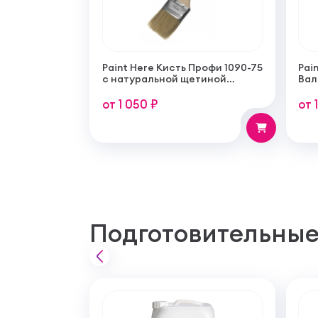
Paint Here Кисть Профи 1090-75
Pain
с натуральной щетиной
Вал
плоская 75мм
тон
пок
от 1 050 ₽
от 
Подготовительные