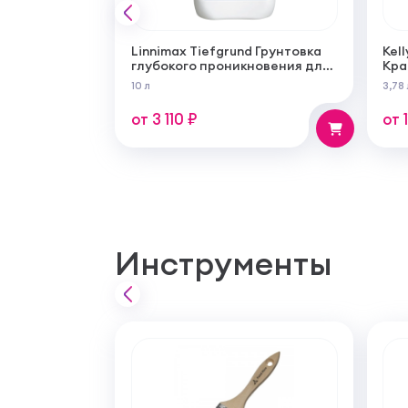
Linnimax Tiefgrund Грунтовка
Kell
глубокого проникновения для
Кра
внутренних и наружных работ
сам
10 л
3,78 
суп
мат
от 3 110 ₽
от 
Инструменты