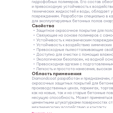
гидрофобных полимеров. Его состав обес
и превосходную устойчивость к воздейств
технических жидкостей и воды, обладает 
повреждениям. Разработан специально в к
для эксплуатируемых бетонных полов снару
Cвойства
Защитное окрасочное покрытие для пол
Связующее на основе полимеров с сам
Устойчивость к механическим поврежде
Устойчивость к воздействию химических
Превосходные пылеотталкивающие сво
Доступно для очистки с помощью влажн
Экологически безопасен, на водной осн
Превосходная адгезия с подготовленны
Легкость и простота нанесения, высокая
Область применения
Diamondcoat разработан и предназначен, 
окрасочных защитных покрытий для бетонны
производственных цехах, паркингах, торго
как на новые, так и на старые бетонные 
несущую способность. Может применяться
цементными штукатурками поверхностях ст
механическому воздействию и контакту.
Доступен для применения снаружи и внутри