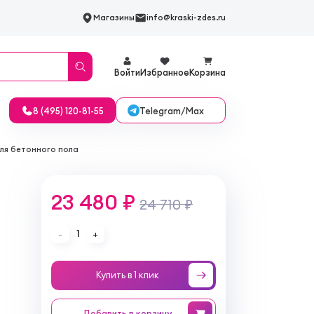
Магазины
info@kraski-zdes.ru
Войти
Избранное
Корзина
Telegram/Max
8 (495) 120-81-55
ля бетонного пола
23 480 ₽
24 710 ₽
1
-
+
Купить в 1 клик
Добавить
в корзину