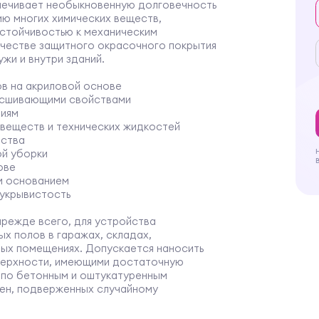
печивает необыкновенную долговечность
ию многих химических веществ,
устойчивостью к механическим
ачестве защитного окрасочного покрытия
жи и внутри зданий.
ов на акриловой основе
осшивающими свойствами
ниям
 веществ и технических жидкостей
йства
ой уборки
ове
м основанием
 укрывистость
прежде всего, для устройства
х полов в гаражах, складах,
вых помещениях. Допускается наносить
поверхности, имеющими достаточную
 по бетонным и оштукатуренным
ен, подверженных случайному
 зданий.