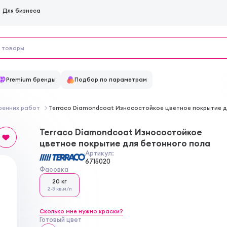
Для бизнеса
Premium бренды
Подбор по параметрам
тренних работ
Terraco Diamondcoat Износостойкое цветное покрытие д
Terraco Diamondcoat Износостойкое
цветное покрытие для бетонного пола
Артикул:
6715020
Фасовка
20 кг
2-3 кв.м/л
Сколько мне нужно краски?
Готовый цвет