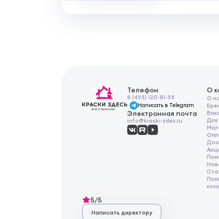
Телефон
О 
8 (495) 120-81-55
О н
Написать в Telegram
Бре
Электронная почта
Вак
Для
info@kraski-zdes.ru
Маг
Опл
Дос
Акц
Пом
Нов
Ста
Пол
кон
5/5
Написать директору