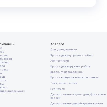
компании
Каталог
ас
Спецпредложение
нды
Краски для внутренних работ
ансии
 бизнеса
Антисептики
азины
ата
Краски для наружных работ
тавка
Краски универсальные
ии
ощь
Краски специального назначения
ости
Лаки, масла, воски
тьи
итика
Грунтовки
фиденциальности
Декоративные штукатурки, фактурные
краски
Декоративные дизайнерские краски