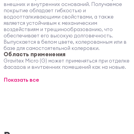
внешних и внутренних оснований. Получаемое
покрытие обладает гибкостью и
водоотталкивающими свойствами, а также
является устойчивым к механическим
воздействиям и трещинообразованию, что
обеспечивает его высокую долговечность.
Выпускается в белом цвете, колерованным или в
базе для самостоятельной колеровки.
Область применения
Gravitex Micro (G) может применяться при отделке
фасадов и внутренних помещений как на новые,
так и на старые поверхности
Показать все
цементосодержащих плит, выравнивающих
штукатурок, гипсокартона, плоского шифера, а
также может использоваться непосредственно
при нанесении на стены из бетона, кирпича, в том
числе силикатного, ячеистого бетона
подготовленных с применением
соответствующих материалов Террако.
Допускается также наносить материал на старые
стены, окрашенные матовыми дисперсионными