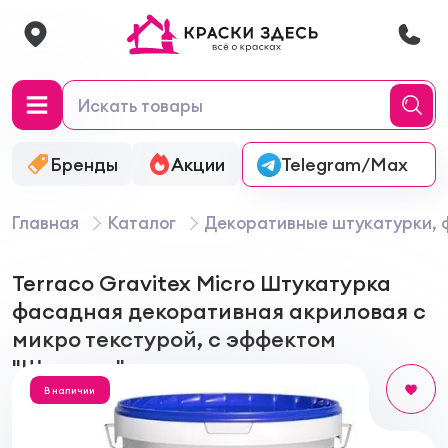
Бренды
Акции
Онлайн-колеровка
Telegram/Max
Главная
Каталог
Декоративные штукатурки, 
Terraco Gravitex Micro Штукатурка
фасадная декоративная акриловая с
микро текстурой, с эффектом
"Шагрень"
В наличии