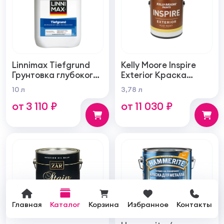
Linnimax Tiefgrund
Kelly Moore Inspire
Грунтовка глубокого
Exterior Краска
проникновения для
фасадная
10 л
3,78 л
внутренних и
самогрунтующаяся
от 3 110 ₽
от 11 030 ₽
наружных работ
суперукрывистая
ультра матовая
Главная
Каталог
Корзина
Избранное
Контакты