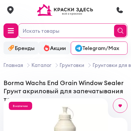
Бренды
Акции
Онлайн-колеровка
Telegram/Max
Главная
Каталог
Грунтовки
Грунтовки для 
Borma Wachs End Grain Window Sealer
Грунт акриловый для запечатывания
торцов
В наличии