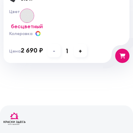
Затем выровняйте пальцем или шпателем. Спустя
4 часа поверхность необходимо отшлифовать.
Цвет
Перед монтажом оконных рам грунт можно
нанести на части балкона, для защиты
бесцветный
деревянных поверхностей от влаги.
ВНИМАНИЕ:
Рекомендуется проводить работы с
Колеровка
материалом при температуре выше 15С.
Хранение
2 690 ₽
-
1
+
Цена
Храните материал в плотно закрытой таре, в
прохладном, хорошо проветриваемом
помещении. Беречь от замерзания, нагревания,
возгорания.
Упаковка
Материал представлен в бутылках объемом 250
мл., 500 мл., 1 л., 5 л.