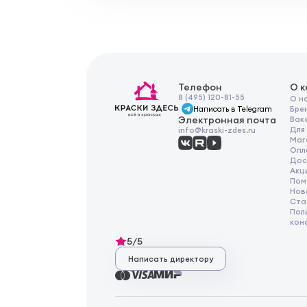
Телефон
О 
8 (495) 120-81-55
О н
Написать в Telegram
Бре
Электронная почта
Вак
Для
info@kraski-zdes.ru
Маг
Опл
Дос
Акц
Пом
Нов
Ста
Пол
кон
5/5
Написать директору