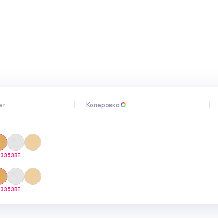
ет
Колеровка
-3353BE
-3353BE