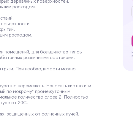
арых деревянных поверхностей.
льшим расходом.
ствий.
 поверхности.
крытий.
ьшим расходом.
жи помещений, для большинства типов
работанных различными составами.
и грязи. При необходимости можно
куратно перемешать. Наносить кистью или
крый по мокрому” промежуточным
мальное количество слоев 2. Полностью
туре от 20С.
ях, защищенных от солнечных лучей.
т 18 месяцев.