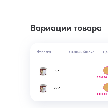
Вариации товара
Фасовка
Степень блеска
Цв
5 л
береза
20 л
береза