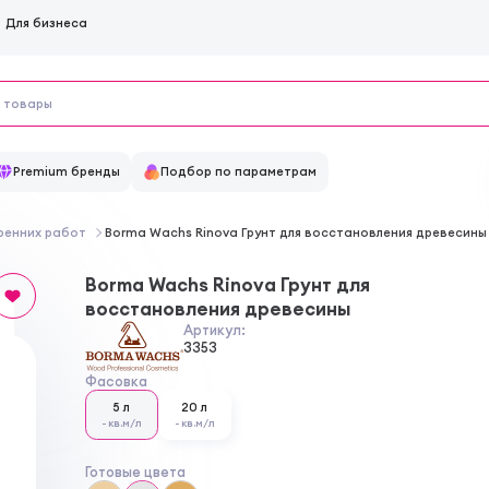
Для бизнеса
Premium бренды
Подбор по параметрам
тренних работ
Borma Wachs Rinova Грунт для восстановления древесины
Borma Wachs Rinova Грунт для
восстановления древесины
Артикул:
3353
Фасовка
5 л
20 л
- кв.м/л
- кв.м/л
Готовые цвета