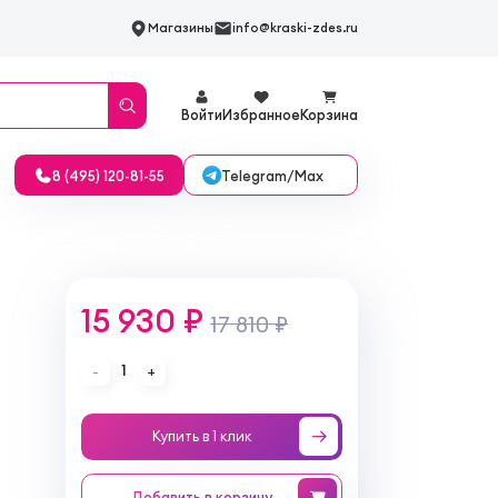
Магазины
info@kraski-zdes.ru
Войти
Избранное
Корзина
Telegram/Max
8 (495) 120-81-55
15 930 ₽
17 810 ₽
1
-
+
Купить в 1 клик
Добавить
в корзину