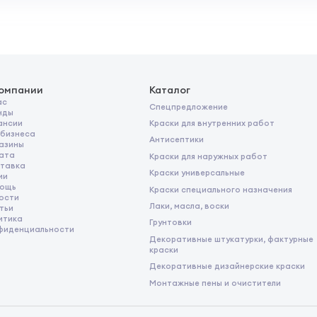
компании
Каталог
ас
Спецпредложение
нды
Краски для внутренних работ
ансии
 бизнеса
Антисептики
азины
ата
Краски для наружных работ
тавка
Краски универсальные
ии
ощь
Краски специального назначения
ости
Лаки, масла, воски
тьи
итика
Грунтовки
фиденциальности
Декоративные штукатурки, фактурные
краски
Декоративные дизайнерские краски
Монтажные пены и очистители