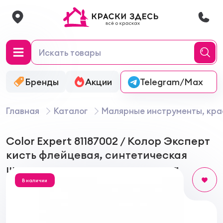
Бренды
Акции
Онлайн-колеровка
Telegram/Max
Главная
Каталог
Малярные инструменты, кра
Color Expert 81187002 / Колор Эксперт
кисть флейцевая, синтетическая
щетина, ручка твердого дерева
В наличии