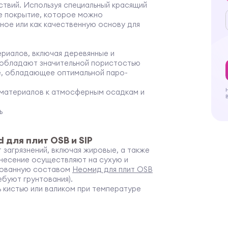
твий. Используя специальный красящий
е покрытие, которое можно
ное или как качественную основу для
риалов, включая деревянные и
о обладают значительной пористостью
, обладающее оптимальной паро-
 материалов к атмосферным осадкам и
ь
 для плит OSB и SIP
агрязнений, включая жировые, а также
несение осуществляют на сухую и
нтованную составом
Неомид для плит OSB
ребуют грунтования).
 кистью или валиком при температуре
симости от впитывающей способности