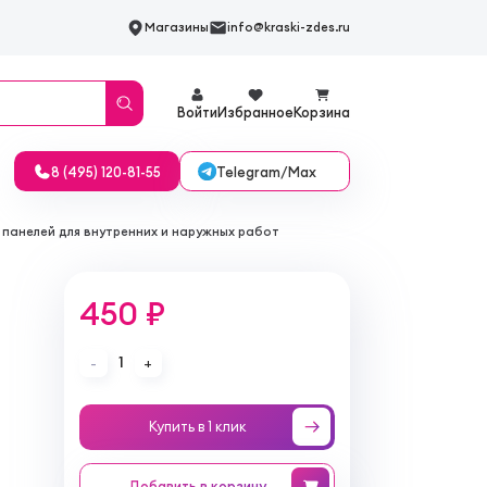
Магазины
info@kraski-zdes.ru
Войти
Избранное
Корзина
Telegram/Max
8 (495) 120-81-55
P панелей для внутренних и наружных работ
450 ₽
1
-
+
Купить в 1 клик
Добавить
в корзину