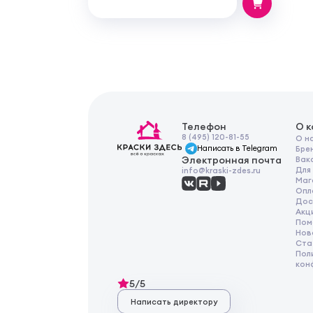
Телефон
О 
8 (495) 120-81-55
О н
Написать в Telegram
Бре
Электронная почта
Вак
Для
info@kraski-zdes.ru
Маг
Опл
Дос
Акц
Пом
Нов
Ста
Пол
кон
5/5
Написать директору