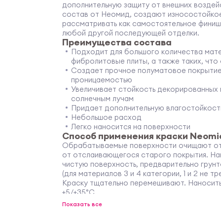
дополнительную защиту от внешних воздейс
состав от Неомид, создают износостойко
рассматривать как самостоятельное финиш
любой другой последующей отделки.
Преимущества состава
Подходит для большого количества мате
фибролитовые плиты, а также таких, чт
Создает прочное полуматовое покрытие
проницаемостью
Увеличивает стойкость декорированных
солнечным лучам
Придает дополнительную влагостойкост
Небольшое расход
Легко наносится на поверхности
Способ применения краски Neomid
Обрабатываемые поверхности очищают от з
от отслаивающегося старого покрытия. На
чистую поверхность, предварительно гру
(для материалов 3 и 4 категории, 1 и 2 не т
Краску тщательно перемешивают. Наносить
+5/+35°С.
2
Расход: на один слой – 150-200 г/м
в зави
Показать все
поверхности.