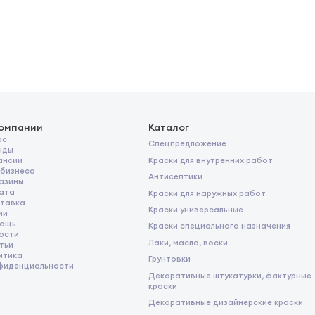
компании
Каталог
ас
Спецпредложение
нды
Краски для внутренних работ
ансии
 бизнеса
Антисептики
азины
ата
Краски для наружных работ
тавка
Краски универсальные
ии
ощь
Краски специального назначения
ости
Лаки, масла, воски
тьи
итика
Грунтовки
фиденциальности
Декоративные штукатурки, фактурные
краски
Декоративные дизайнерские краски