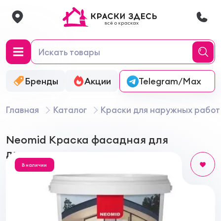
Бренды
Акции
Онлайн-колеровка
Telegram/Max
Главная
Каталог
Краски для наружных работ
Neomid Краска фасадная для
древесины
В наличии