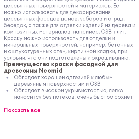
деревянных поверхностей и материалов. Ее
можно использовать для декорирования
деревянных фасадов домов, заборов и оград,
беседок, а также для отделки изделий из дерева и
композитных материалов, например, OSB-плит.
Краску можно использовать для отделки и
минеральных поверхностей, например, бетонных
и оштукатуренных стен, кирпичной кладки, при
условии, что они подготовлены к окрашиванию.
Преимущества краски фасадной для
древесины Neomid
Обладает хорошей адгезией к любым
деревянным поверхностям и OSB
Обладает высокой укрывистостью, легко
наносится без потеков, очень быстро сохнет
Не содержит растворителей и других
Показать все
вредных компонентов
Не имеет неприятного запаха
Создает водо- грязеотталкивающее
покрытие, которое можно мыть
Может применяться в сложных климатических