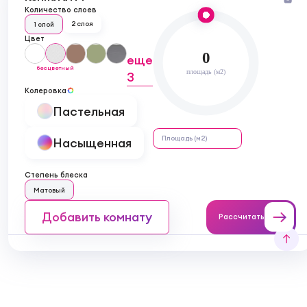
Количество слоев
2 слоя
1 слой
Цвет
0
еще
бесцветный
площадь (м2)
3
Колеровка
Пастельная
Насыщенная
Степень блеска
Матовый
Добавить комнату
Рассчитать