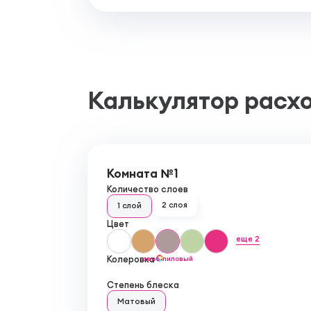
Калькулятор расх
Комната №1
Количество слоев
2 слоя
1 слой
Цвет
еще 2
Колеровка
серо-лиловый
Степень блеска
Матовый