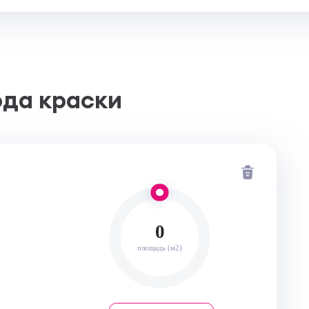
ода краски
0
площадь (м2)