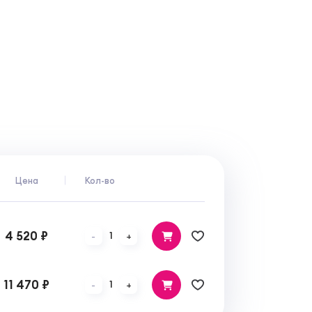
Цена
Кол-во
4 520 ₽
1
-
+
11 470 ₽
1
-
+