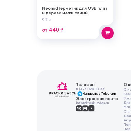
Neomid Герметик для OSB плит
и дерева межшовный
0.31 л
от 440 ₽
Телефон
О 
8 (495) 120-81-55
О н
Написать в Telegram
Бре
Электронная почта
Вак
Для
info@kraski-zdes.ru
Маг
Опл
Дос
Акц
Пом
Нов