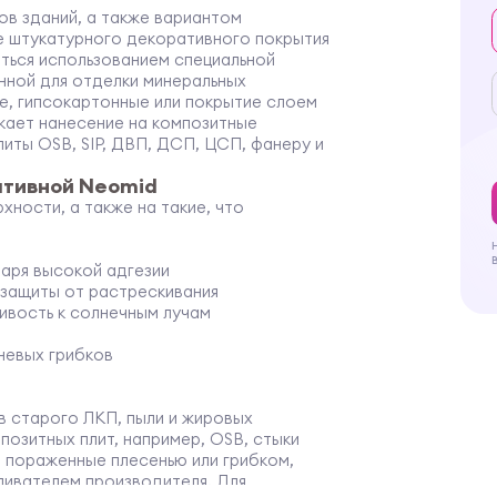
ов зданий, а также вариантом
е штукатурного декоративного покрытия
ться использованием специальной
нной для отделки минеральных
е, гипсокартонные или покрытие слоем
кает нанесение на композитные
литы OSB, SIP, ДВП, ДСП, ЦСП, фанеру и
ативной Neomid
хности, а также на такие, что
аря высокой адгезии
 защиты от растрескивания
ивость к солнечным лучам
невых грибков
 старого ЛКП, пыли и жировых
мпозитных плит, например, OSB, стыки
, пораженные плесенью или грибком,
ливателем
производителя. Для