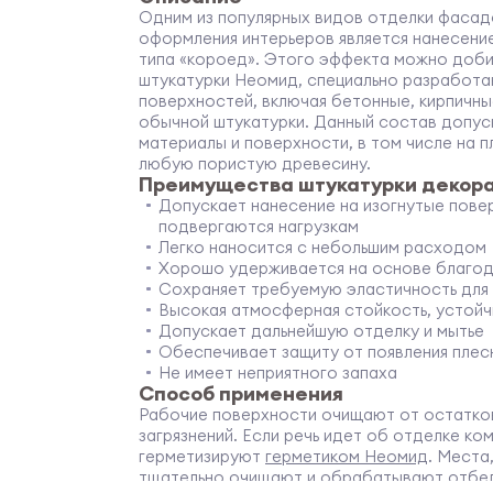
Одним из популярных видов отделки фасад
оформления интерьеров является нанесени
типа «короед». Этого эффекта можно доби
штукатурки Неомид, специально разработа
поверхностей, включая бетонные, кирпичны
обычной штукатурки. Данный состав допус
материалы и поверхности, в том числе на п
любую пористую древесину.
Преимущества штукатурки декор
Допускает нанесение на изогнутые повер
подвергаются нагрузкам
Легко наносится с небольшим расходом
Хорошо удерживается на основе благод
Сохраняет требуемую эластичность для
Высокая атмосферная стойкость, устойч
Допускает дальнейшую отделку и мытье
Обеспечивает защиту от появления плес
Не имеет неприятного запаха
Способ применения
Рабочие поверхности очищают от остатков
загрязнений. Если речь идет об отделке ко
герметизируют
герметиком Неомид
. Места
тщательно очищают и обрабатывают
отбе