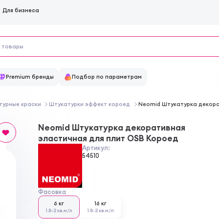
Для бизнеса
Premium бренды
Подбор по параметрам
турные краски
Штукатурки эффект короед
Neomid Штукатурка декора
Neomid Штукатурка декоративная
эластичная для плит OSB Короед
Артикул:
54510
Фасовка
6 кг
16 кг
1.8-2 кв.м/л
1.8-2 кв.м/л