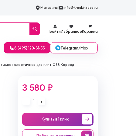
Магазины
info@kraski-zdes.ru
Войти
Избранное
Корзина
Telegram/Max
8 (495) 120-81-55
тивная эластичная для плит OSB Короед
3 580 ₽
1
-
+
Купить в 1 клик
Добавить
в корзину