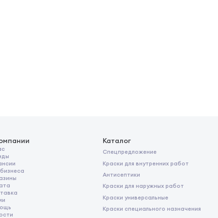
компании
Каталог
ас
Спецпредложение
нды
Краски для внутренних работ
ансии
 бизнеса
Антисептики
азины
ата
Краски для наружных работ
тавка
Краски универсальные
ии
ощь
Краски специального назначения
ости