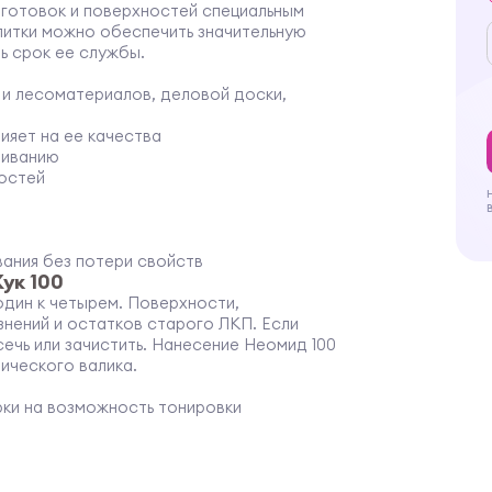
готовок и поверхностей специальным
итки можно обеспечить значительную
ь срок ее службы.
 и лесоматериалов, деловой доски,
ияет на ее качества
еиванию
остей
ания без потери свойств
ук 100
дин к четырем. Поверхности,
нений и остатков старого ЛКП. Если
ечь или зачистить. Нанесение Неомид 100
ического валика.
ки на возможность тонировки
тью нанесения
еста поражения насекомыми
ерстия от насекомых, в них залить