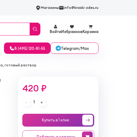
Магазины
info@kraski-zdes.ru
Войти
Избранное
Корзина
Telegram/Max
8 (495) 120-81-55
а, готовый раствор
ы
420 ₽
1
-
+
Купить в 1 клик
Добавить
в корзину