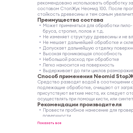
рекомендовано использовать обработку за
составом СтопЖук Неомид 100. После проп
стойкость древесины и тем самым увеличит
Преимущества состава
Может применяться для обработки пило-
бруса, стропил, полов и т.д.
Не изменяет структуру древесины и не вл
Не мешает дальнейшей обработке и скл
Допускает дальнейшую отделку поверхн
Высокая проникающая способность
Небольшой расход при обработке
Легко наносится на поверхность
Выдерживает до пяти циклов разморажив
Способ применения Neomid StopЖ
Средство разводят водой в соотношении о
подлежащие обработке, очищают от загряз
присутствуют ветхие места, их следует отс
осуществлять при помощи кисти, или синтет
Рекомендации производителя
Провести пробное нанесение для провер
поверхности
При обработке следить за равномернос
Показать все
Увеличить расход, если присутствуют м
Если выявлены личиночные или летные отв