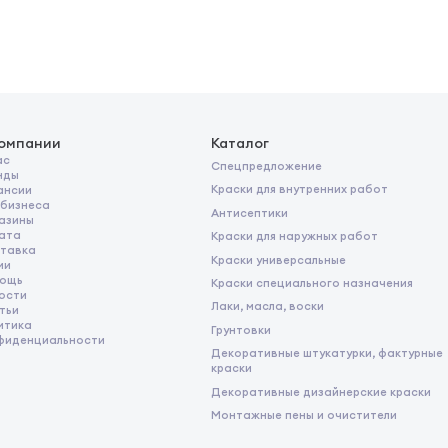
анным дюбелем
ильно пораженных участков
 обработки
го высыхания раствора
ть попадания на кожу или в глаза
 грунт
компании
Каталог
ас
Спецпредложение
в от контакта с раствором. Хранение
нды
иляцией в плотно закрытой таре вдали от
Краски для внутренних работ
ансии
емпературы +5/+30°С. Оберегать от
 бизнеса
Антисептики
азины
 концентрированном виде до двух лет, в
ата
Краски для наружных работ
тавка
Краски универсальные
мы, сточные воды, грунт.
ии
ощь
жные покровы и слизистые оболочки.
Краски специального назначения
ости
Лаки, масла, воски
тьи
итика
Грунтовки
фиденциальности
Декоративные штукатурки, фактурные
краски
Декоративные дизайнерские краски
Монтажные пены и очистители