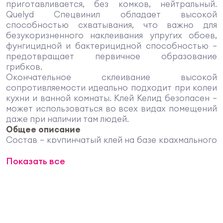
приготавливается, без комков, нейтральный.
Quelyd Спецвинил обладает высокой
способностью схватывания, что важно для
безукоризненного наклеивания упругих обоев,
фунгицидной и бактерицидной способностью —
предотвращает первичное образование
грибков.
Окончательное склеивание высокой
сопротивляемости идеально подходит при колеи
кухни и ванной комнаты. Клей Келид безопасен —
может использоваться во всех видах помещений
даже при наличии там людей.
Общее описание
Состав — крупинчатый клей на базе крахмального
эфира. Раствор — полупрозрачный, маслянистый,
Показать все
средней вязкости. Расход одного пакета — около
5 рулонов, время приготовления клея — около 15
минут. Твердость — около 0,3. Высокая
концентрация использования — 7,5%.
Окончательное схватывание происходит через
24—48 часов (это зависит от температуры и