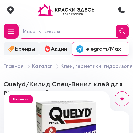
Бренды
Акции
Онлайн-колеровка
Telegram/Max
Главная
Каталог
Клеи, герметики, гидроизол
Quelyd/Килид Спец-Винил клей для
виниловых обоев
В наличии