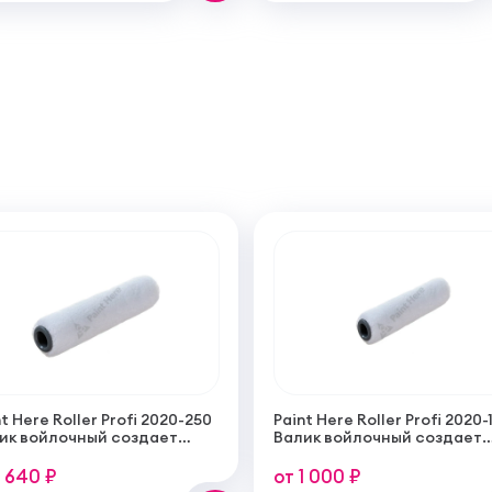
t Here Roller Profi 2020-250
Paint Here Roller Profi 2020-
ик войлочный создает
Валик войлочный создает
кую гладкую структуру
тонкую гладкую структуру
рытия 250мм
покрытия 100мм
1 640 ₽
от 1 000 ₽