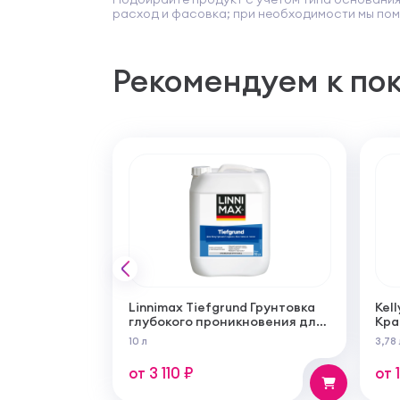
расход и фасовка; при необходимости мы пом
Рекомендуем к по
Linnimax Tiefgrund Грунтовка
Kell
глубокого проникновения для
Кра
внутренних и наружных работ
сам
10 л
3,78 
суп
мат
от 3 110 ₽
от 