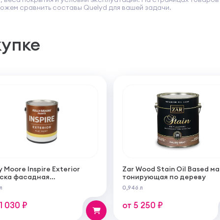
ожем сравнить составы Quelyd для вашей задачи.
купке
y Moore Inspire Exterior
Zar Wood Stain Oil Based м
ска фасадная
тонирующая по дереву
огрунтующаяся
л
0,946 л
ерукрывистая ультра
овая
11 030 ₽
от 5 250 ₽