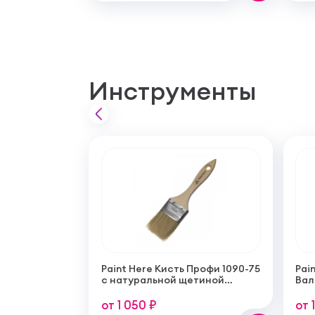
Инструменты
Paint Here Кисть Профи 1090-75
Pain
с натуральной щетиной
Вал
плоская 75мм
тон
пок
от 1 050 ₽
от 