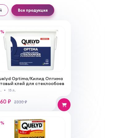
й
Вся продукция
%
uelyd Optima/Килид Оптима
отовый клей для стеклообоев
л.
15 л.
860 ₽
2330 ₽
%