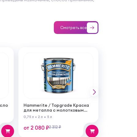
Смотреть все
асло
Hammerite / Topgrade Краска
для металла с молотковым
эффектом
0,75 л
2 л
5 л
от 2 080 ₽
2 312 ₽