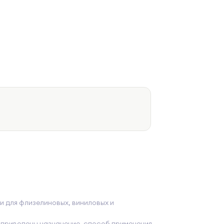
и для флизелиновых, виниловых и
 приведены назначение, способ применения,