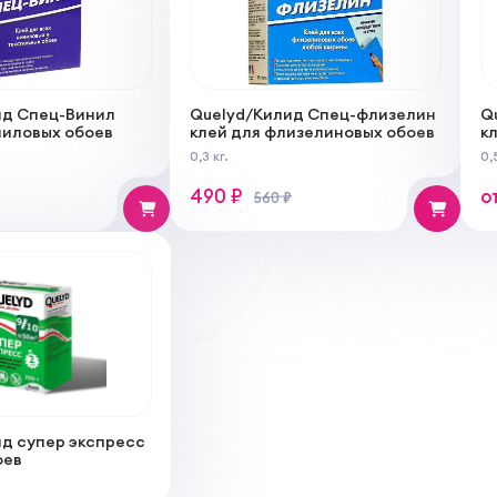
ид Спец-Винил
Quelyd/Килид Спец-флизелин
Q
ниловых обоев
клей для флизелиновых обоев
к
0,3 кг.
0,5
490 ₽
о
560 ₽
д супер экспресс
оев