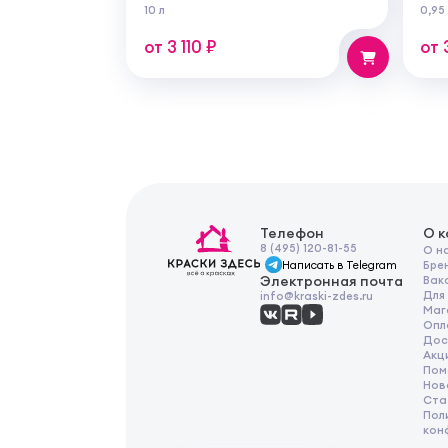
внутренних и наружных работ
из 
10 л
0,95
для
раб
от 3 110 ₽
от 
Телефон
О 
8 (495) 120-81-55
О н
Написать в Telegram
Бре
Электронная почта
Вак
Для
info@kraski-zdes.ru
Маг
Опл
Дос
Акц
Пом
Нов
Ста
Пол
кон