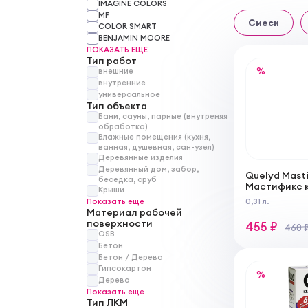
IMAGINE COLORS
MF
Смеси
COLOR SMART
BENJAMIN MOORE
ПОКАЗАТЬ ЕЩЕ
Тип работ
%
внешние
внутренние
универсальное
Тип объекта
Бани, сауны, парные (внутреняя
обработка)
Влажные помещения (кухня,
ванная, душевная, сан-узел)
Деревянные изделия
Деревянный дом, забор,
Quelyd Mast
беседка, сруб
Мастификс 
Крыши
для зеркал
Показать еще
0,31 л.
Материал рабочей
поверхности
455 ₽
460 
OSB
Бетон
Бетон / Дерево
Гипсокартон
%
Дерево
Показать еще
Тип ЛКМ