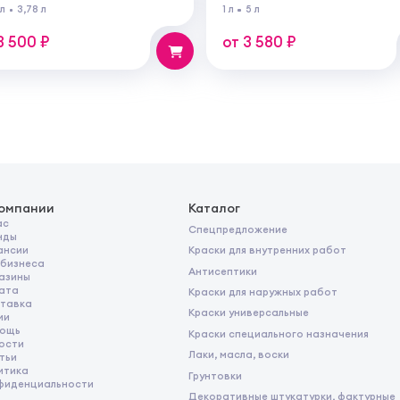
100% акрилового латекса
Грунт для паркета на водн
 л
3,78 л
1 л
5 л
 внутренних и наружных
основе для внутренних ра
от
3 500 ₽
от 3 580 ₽
компании
Каталог
ас
Спецпредложение
нды
Краски для внутренних работ
ансии
 бизнеса
Антисептики
азины
ата
Краски для наружных работ
тавка
Краски универсальные
ии
ощь
Краски специального назначения
ости
Лаки, масла, воски
тьи
итика
Грунтовки
фиденциальности
Декоративные штукатурки, фактурные