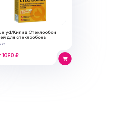
uelyd/Килид Стеклообои
лей для стеклообоев
 кг.
т 1090 ₽