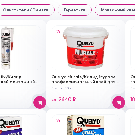
Очистители / Смывки
Герметики
Монтажный кле
%
ifix/Килид
Quelyd Murale/Килид Мурале
Q
клей монтажный
профессиональный клей для
г
стеновых покрытий
5 кг.
10 кг.
5 
от 2640 ₽
1
₽
%