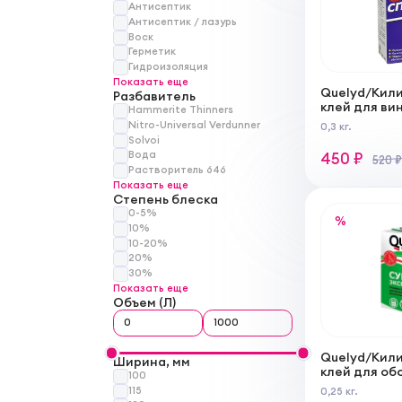
Антисептик
Антисептик / лазурь
Воск
Герметик
Гидроизоляция
Показать еще
Quelyd/Кил
Разбавитель
клей для ви
Hammerite Thinners
Nitro-Universal Verdunner
0,3 кг.
Solvoi
Вода
450 ₽
520 ₽
Растворитель 646
Показать еще
Степень блеска
0-5%
%
10%
10-20%
20%
30%
Показать еще
Объем (Л)
Quelyd/Кили
Ширина, мм
клей для об
100
115
0,25 кг.