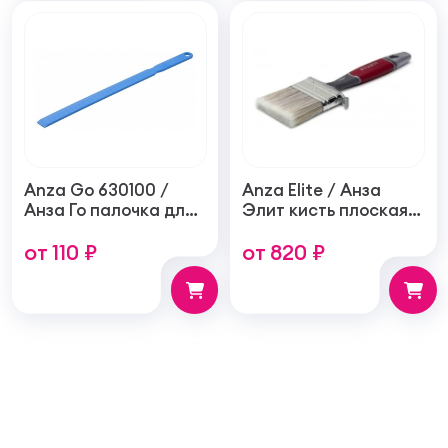
Anza Go 630100 /
Anza Elite / Анза
Анза Го палочка для
Элит кисть плоская
размешивания
универсальная
от 110 ₽
от 820 ₽
синтетическая,
прорезиненная
ручка