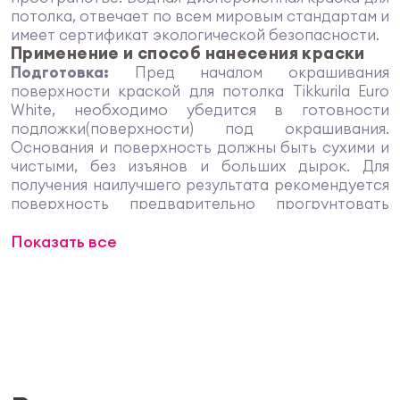
потолка, отвечает по всем мировым стандартам и
имеет сертификат экологической безопасности.
Применение и способ нанесения краски
Подготовка:
Пред началом окрашивания
поверхности краской для потолка Tikkurila Euro
White, необходимо убедится в готовности
подложки(поверхности) под окрашивания.
Основания и поверхность должны быть сухими и
чистыми, без изъянов и больших дырок. Для
получения наилучшего результата рекомендуется
поверхность предварительно прогрунтовать
специальным грунтовочным составом грунтовка
Показать все
Euro Primer.
Окрашивание:
Хорошо перемешайте
содержимое тары (банки) используйте
деревянную палочку, достаточной крепости. При
необходимости краску Tikkurila Euro White можно
разбавить H
O (вода), не больше 5%. В избежание
2
непопадания в степень насыщенности или других
оттенков, краску следует использовать из одной
партии маркировки. Краску наносить в 2-а слоя.