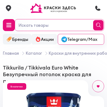
Бренды
Акции
Онлайн-колеровка
Telegram/Max
Главная
Каталог
Краски для внутренних рабо
Tikkurila / Tikkivala Euro White
Безупречный потолок краска для
потолка
В наличии