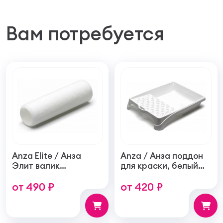
Вам потребуется
Anza Elite / Анза
Anza / Анза поддон
Элит валик
для краски, белый
войлочный создает
пластиковый
от 490 ₽
от 420 ₽
гладкое покрытие