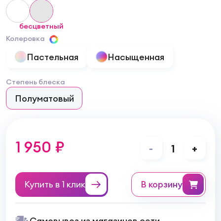
бесцветный
Колеровка
Пастельная
Насыщенная
Степень блеска
Полуматовый
1 950 ₽
-
1
+
Купить в 1 клик
в корзину
Самовывоз из магазинов сети