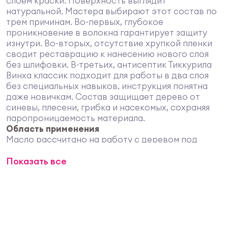
слоем краски. Поверхность выглядит
натуральной. Мастера выбирают этот состав по
трем причинам. Во-первых, глубокое
проникновение в волокна гарантирует защиту
изнутри. Во-вторых, отсутствие хрупкой пленки
сводит реставрацию к нанесению нового слоя
без шлифовки. В-третьих, антисептик Тиккурила
Винха классик подходит для работы в два слоя
без специальных навыков, инструкция понятна
даже новичкам. Состав защищает дерево от
синевы, плесени, грибка и насекомых, сохраняя
паропроницаемость материала.
Область применения
Масло рассчитано на работу с деревом под
открытым небом, там, где поверхность принимает
Показать все
на себя дождь, ультрафиолет, мороз и жару
попеременно. Подходящие объекты включают
фасады деревянных домов и бань, заборы,
ворота, калитки, террасы, беседки, навесы, а
также садовую мебель и деревянные обшивки
балконов. Состав ложится на новые строганые и
пиленые доски хвойных и лиственных пород.