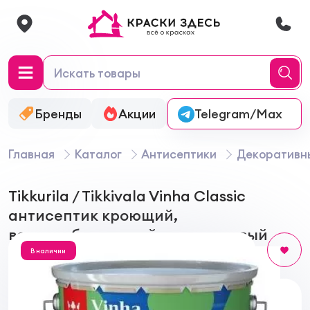
Бренды
Акции
Онлайн-колеровка
Telegram/Max
Главная
Каталог
Антисептики
Декоративн
Tikkurila / Tikkivala Vinha Classic
антисептик кроющий,
водоразбавляемый, полуматовый
В наличии