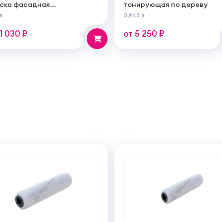
ска фасадная
тонирующая по дереву
огрунтующаяся
л
0,946 л
ерукрывистая ультра
овая
11 030 ₽
от 5 250 ₽