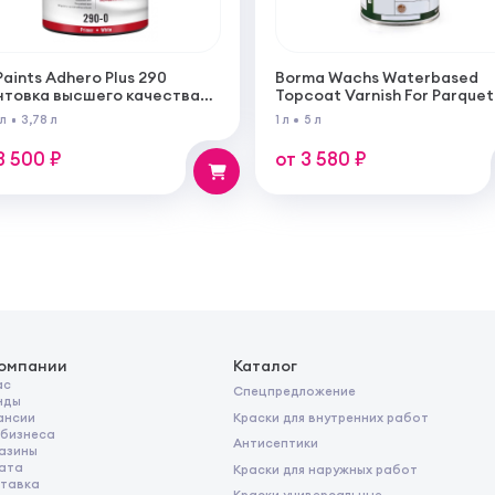
Paints Adhero Plus 290
Borma Wachs Waterbased
нтовка высшего качества
Topcoat Varnish For Parquet
100% акрилового латекса
Грунт для паркета на водн
 л
3,78 л
1 л
5 л
 внутренних и наружных
основе для внутренних ра
от
3 500 ₽
от 3 580 ₽
компании
Каталог
ас
Спецпредложение
нды
Краски для внутренних работ
ансии
 бизнеса
Антисептики
азины
ата
Краски для наружных работ
тавка
Краски универсальные