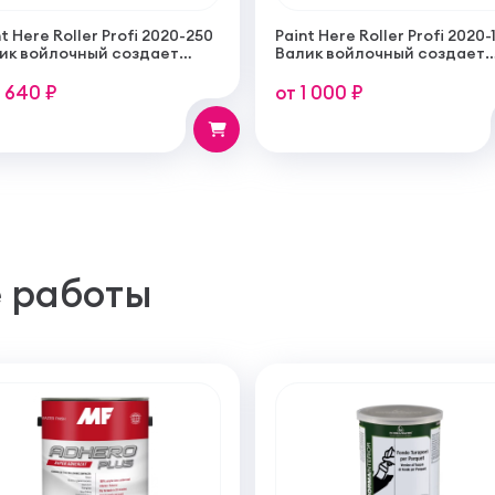
t Here Roller Profi 2020-250
Paint Here Roller Profi 2020-
ик войлочный создает
Валик войлочный создает
кую гладкую структуру
тонкую гладкую структуру
рытия 250мм
покрытия 100мм
1 640 ₽
от 1 000 ₽
 работы