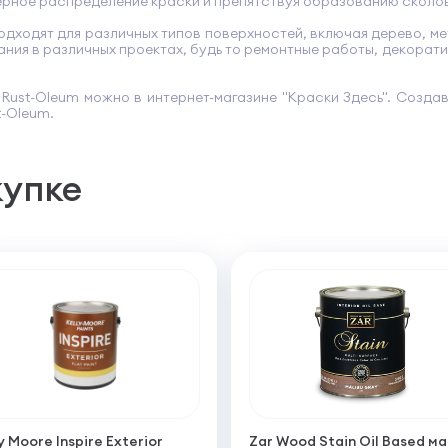
ерное распределение краски и препятствуя образованию сколов
одходят для различных типов поверхностей, включая дерево, ме
ания в различных проектах, будь то ремонтные работы, декора
 Rust-Oleum можно в интернет-магазине "Краски Здесь". Созда
t-Oleum.
купке
y Moore Inspire Exterior
Zar Wood Stain Oil Based м