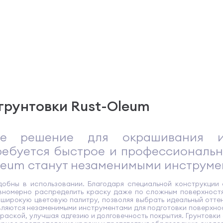
грунтовки Rust-Oleum
е решение для окрашивания и
требуется быстрое и профессиональн
Oleum станут незаменимыми инструме
добны в использовании. Благодаря специальной конструкции
авномерно распределить краску даже по сложным поверхностя
широкую цветовую палитру, позволяя выбрать идеальный оттен
 являются незаменимыми инструментами для подготовки поверхн
раской, улучшая адгезию и долговечность покрытия. Грунтовк