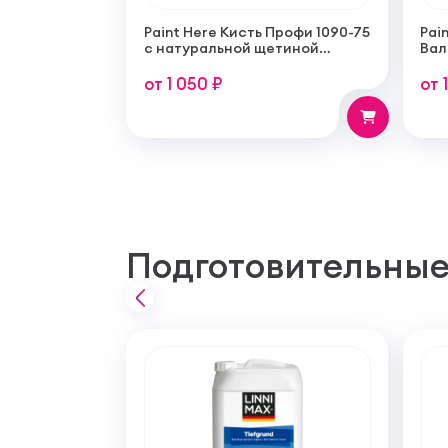
Paint Here Кисть Профи 1090-75
Pain
с натуральной щетиной
Вал
плоская 75мм
тон
пок
от 1 050 ₽
от 
Подготовительные