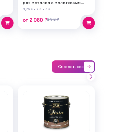
для металла с молотковым
эффектом
0,75 л
2 л
5 л
от 2 080 ₽
2 312 ₽
Смотреть все