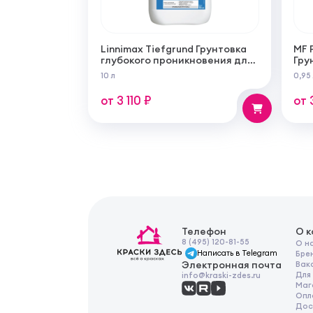
Linnimax Tiefgrund Грунтовка
MF 
глубокого проникновения для
Гру
внутренних и наружных работ
из 
10 л
0,95
для
раб
от 3 110 ₽
от 
Телефон
О 
8 (495) 120-81-55
О н
Написать в Telegram
Бре
Электронная почта
Вак
Для
info@kraski-zdes.ru
Маг
Опл
Дос