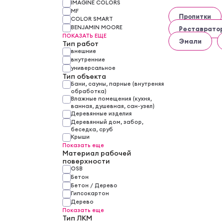
IMAGINE COLORS
MF
Пропитки
COLOR SMART
BENJAMIN MOORE
Реставрато
ПОКАЗАТЬ ЕЩЕ
Эмали
Тип работ
внешние
внутренние
универсальное
Тип объекта
Бани, сауны, парные (внутреняя
обработка)
Влажные помещения (кухня,
ванная, душевная, сан-узел)
Деревянные изделия
Деревянный дом, забор,
беседка, сруб
Крыши
Показать еще
Материал рабочей
поверхности
OSB
Бетон
Бетон / Дерево
Гипсокартон
Дерево
Показать еще
Тип ЛКМ