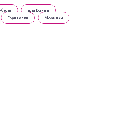
ебели
для Ванны
Грунтовки
Морилки