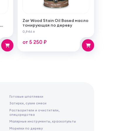
Zar Wood Stain Oil Based масло
тонирующая по дереву
ой
0,946 л
бот
от 5 250 ₽
Готовые шпатлевки
Затирки, сухие смеси
Растворители и очистители,
спецсредства
Малярные инструменты, краскопульты
Морилки по дереву