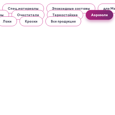
Спец.материалы
Эпоксидные составы
для М
ры
Очистители
Термостойкие
Аэрозоли
Лаки
Краски
Вся продукция