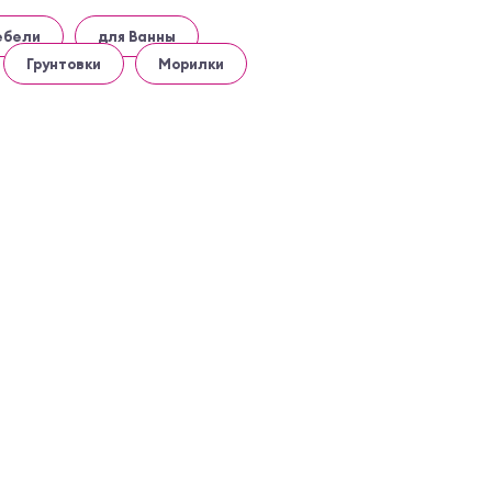
ебели
для Ванны
Грунтовки
Морилки