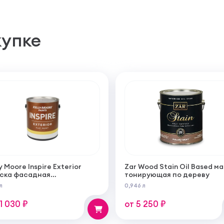
купке
y Moore Inspire Exterior
Zar Wood Stain Oil Based м
ска фасадная
тонирующая по дереву
огрунтующаяся
л
0,946 л
ерукрывистая ультра
овая
11 030 ₽
от 5 250 ₽