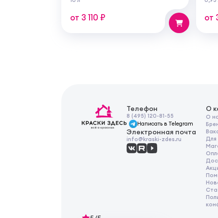
для
раб
от 3 110 ₽
от 
Телефон
О 
8 (495) 120-81-55
О н
Написать в Telegram
Бре
Электронная почта
Вак
Для
info@kraski-zdes.ru
Маг
Опл
Дос
Акц
Пом
Нов
Ста
Пол
кон
5/5