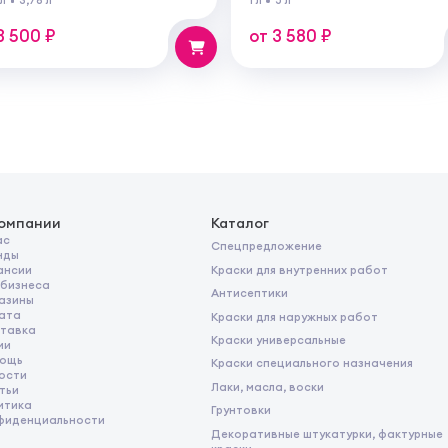
 внутренних и наружных
основе для внутренних ра
от
3 500 ₽
от 3 580 ₽
компании
Каталог
ас
Спецпредложение
нды
Краски для внутренних работ
ансии
 бизнеса
Антисептики
азины
ата
Краски для наружных работ
тавка
Краски универсальные
ии
ощь
Краски специального назначения
ости
Лаки, масла, воски
тьи
итика
Грунтовки
фиденциальности
Декоративные штукатурки, фактурные