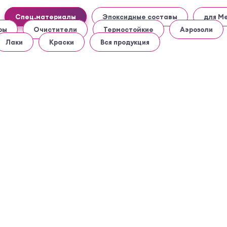
Спец.материалы
Эпоксидные составы
для М
ры
Очистители
Термостойкие
Аэрозоли
Лаки
Краски
Вся продукция