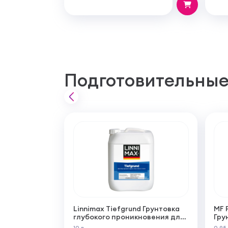
Подготовительные
Linnimax Tiefgrund Грунтовка
MF 
глубокого проникновения для
Гру
внутренних и наружных работ
из 
10 л
0,95