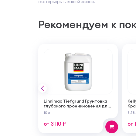
экстерьеры в вашей жизни.
Рекомендуем к по
Linnimax Tiefgrund Грунтовка
Kell
глубокого проникновения для
Кра
внутренних и наружных работ
сам
10 л
3,78 
суп
мат
от 3 110 ₽
от 