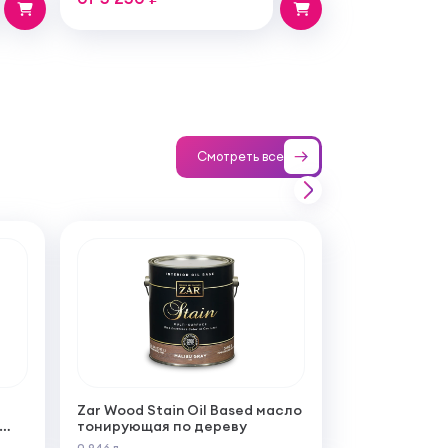
Смотреть все
Zar Wood Stain Oil Based масло
тонирующая по дереву
ой
0,946 л