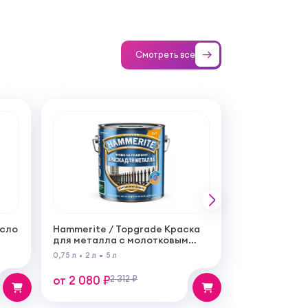
Смотреть все
асло
Hammerite / Topgrade Краска
для металла с молотковым
эффектом
0,75 л
2 л
5 л
от 2 080 ₽
2 312 ₽