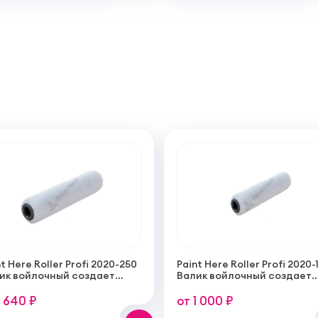
t Here Roller Profi 2020-250
Paint Here Roller Profi 2020-
ик войлочный создает
Валик войлочный создает
кую гладкую структуру
тонкую гладкую структуру
рытия 250мм
покрытия 100мм
1 640 ₽
от 1 000 ₽