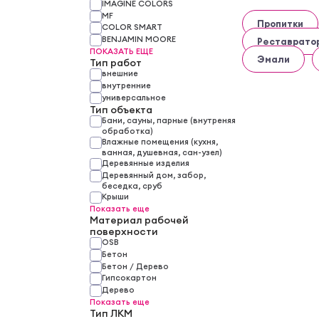
IMAGINE COLORS
MF
Пропитки
COLOR SMART
BENJAMIN MOORE
Реставрато
ПОКАЗАТЬ ЕЩЕ
Эмали
Тип работ
внешние
внутренние
универсальное
Тип объекта
Бани, сауны, парные (внутреняя
обработка)
Влажные помещения (кухня,
ванная, душевная, сан-узел)
Деревянные изделия
Деревянный дом, забор,
беседка, сруб
Крыши
Показать еще
Материал рабочей
поверхности
OSB
Бетон
Бетон / Дерево
Гипсокартон
Дерево
Показать еще
Тип ЛКМ