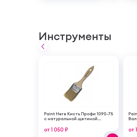
Инструменты
Paint Here Кисть Профи 1090-75
Pain
с натуральной щетиной
Вал
плоская 75мм
тон
пок
от 1 050 ₽
от 