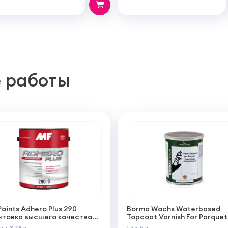
 работы
Paints Adhero Plus 290
Borma Wachs Waterbased
нтовка высшего качества
Topcoat Varnish For Parquet
100% акрилового латекса
Грунт для паркета на водн
 л
3,78 л
1 л
5 л