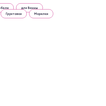
ебели
для Ванны
Грунтовки
Морилки