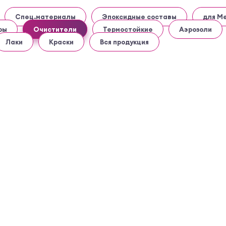
Спец.материалы
Эпоксидные составы
для М
ры
Очистители
Термостойкие
Аэрозоли
Лаки
Краски
Вся продукция