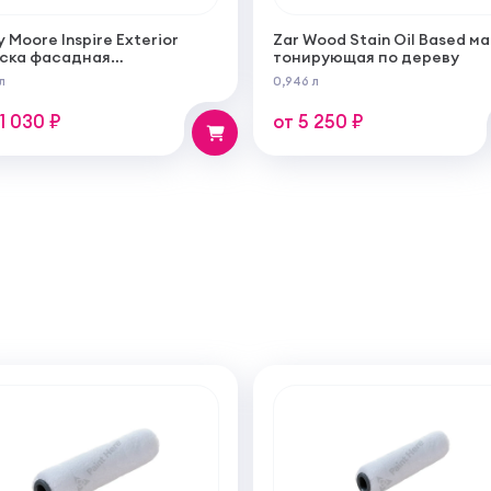
y Moore Inspire Exterior
Zar Wood Stain Oil Based м
ска фасадная
тонирующая по дереву
огрунтующаяся
л
0,946 л
ерукрывистая ультра
овая
11 030 ₽
от 5 250 ₽