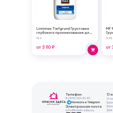
Linnimax Tiefgrund Грунтовка
MF 
глубокого проникновения для
Гру
внутренних и наружных работ
из 
10 л
0,95
для
раб
от 3 110 ₽
от 
Телефон
О 
8 (495) 120-81-55
О н
Написать в Telegram
Бре
Электронная почта
Вак
Для
info@kraski-zdes.ru