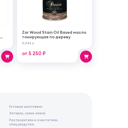
Zar Wood Stain Oil Based масло
тонирующая по дереву
ой
0,946 л
бот
от 5 250 ₽
Готовые шпатлевки
Затирки, сухие смеси
Растворители и очистители,
спецсредства