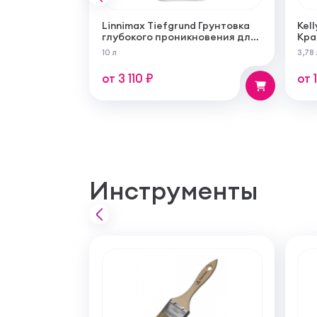
Linnimax Tiefgrund Грунтовка
Kell
глубокого проникновения для
Кра
внутренних и наружных работ
сам
10 л
3,78 
суп
мат
от 3 110 ₽
от 
Инструменты