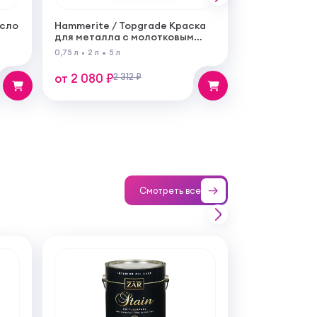
асло
Hammerite / Topgrade Краска
для металла с молотковым
эффектом
0,75 л
2 л
5 л
от 2 080 ₽
2 312 ₽
Смотреть все