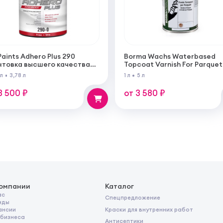
Paints Adhero Plus 290
Borma Wachs Waterbased
нтовка высшего качества
Topcoat Varnish For Parquet
100% акрилового латекса
Грунт для паркета на водн
 л
3,78 л
1 л
5 л
 внутренних и наружных
основе для внутренних ра
от
3 500 ₽
от 3 580 ₽
компании
Каталог
ас
Спецпредложение
нды
Краски для внутренних работ
ансии
 бизнеса
Антисептики