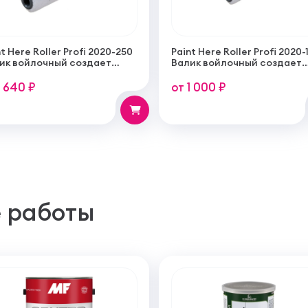
t Here Roller Profi 2020-250
Paint Here Roller Profi 2020-
ик войлочный создает
Валик войлочный создает
кую гладкую структуру
тонкую гладкую структуру
рытия 250мм
покрытия 100мм
1 640 ₽
от 1 000 ₽
 работы