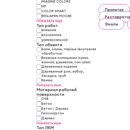
IMAGINE COLORS
MF
Пропитки
COLOR SMART
BENJAMIN MOORE
Реставрато
ПОКАЗАТЬ ЕЩЕ
Эмали
Тип работ
внешние
внутренние
универсальное
Тип объекта
Бани, сауны, парные (внутреняя
обработка)
Влажные помещения (кухня,
ванная, душевная, сан-узел)
Деревянные изделия
Деревянный дом, забор,
беседка, сруб
Крыши
Показать еще
Материал рабочей
поверхности
OSB
Бетон
Бетон / Дерево
Гипсокартон
Дерево
Показать еще
Тип ЛКМ