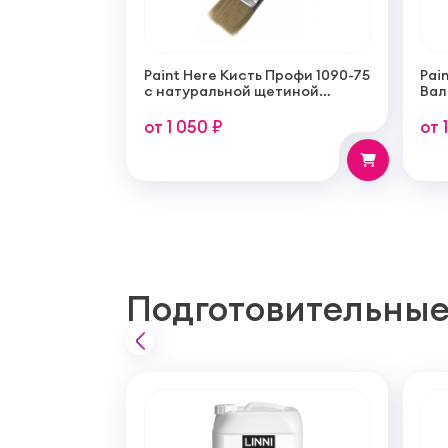
Paint Here Кисть Профи 1090-75
Pain
с натуральной щетиной
Вал
плоская 75мм
тон
пок
от 1 050 ₽
от 
Подготовительные